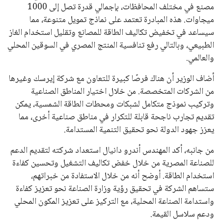
لإنفانتينو في الآونة الأخيرة. حتى الآن، لم يتقدم أي مرشح منافس
في السباق الانتخابي، ولم تتمكن الأصوات المعارضة من التوصل إلى
اسم يوازن موقف إنفانتينو، قبل انتهاء فترة الترشح في نوفمبر
المقبل.
يعتمد إنفانتينو على قاعدة دعم قوية من الاتحادات القارية المختلفة،
بما في ذلك الاتحاد الأفريقي والآسيوي، بالإضافة إلى دعم غالبية
اتحادات أمريكا الجنوبية والكونكاكاف. وقد ساهمت مجموعة من
القرارات التي اتخذها في زيادة الموارد المالية لهذه الاتحادات، فضلاً
عن رفع عدد الفرق المشاركة في كأس العالم، وإطلاق بطولات دولية
جديدة تحت مظلة “فيفا”.
على الجانب الآخر، تتركز المعارضة بشكل ملحوظ داخل القارة
الأوروبية، حيث ارتفعت حدة الانتقادات الموجهة إلى إنفانتينو
بسبب التوسع المستمر في البطولات الدولية وأثر ذلك على الجدول
الزمني للمسابقات المحلية. وقد دعا رئيس رابطة الدوري الإسباني،
خافيير تيباس، إلى تنحّي إنفانتينو، معتبراً أن سياساته تضر بصناعة
كرة القدم وتزيد من ضغوط المباريات.