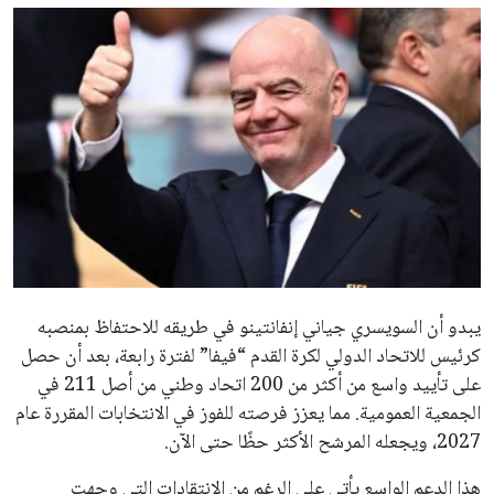
ايوا مصر
الاخبار الشائعة
إنفانتينو يخطو نحو ولاية رابعة في رئاسة فيفا
عمر إبراهيم
22 يوليو 2026
مستثمر هندي بريطاني يسعى لامتلاك حصة
في نادي ليفربول الرياضي
عمر إبراهيم
22 يوليو 2026
تحقق من قهوتك المغشوشة 7 علامات تدل
على جودتها قبل أول رشفة
خالد فؤاد
18 يوليو 2026