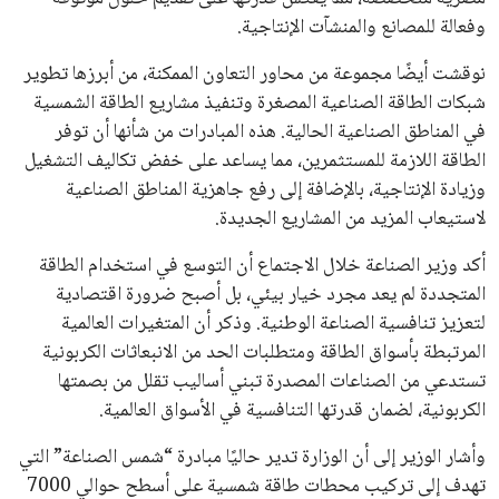
يبدو أن السويسري جياني إنفانتينو في طريقه للاحتفاظ بمنصبه
كرئيس للاتحاد الدولي لكرة القدم “فيفا” لفترة رابعة، بعد أن حصل
على تأييد واسع من أكثر من 200 اتحاد وطني من أصل 211 في
الجمعية العمومية. مما يعزز فرصته للفوز في الانتخابات المقررة عام
2027، ويجعله المرشح الأكثر حظًا حتى الآن.
هذا الدعم الواسع يأتي على الرغم من الانتقادات التي وجهت