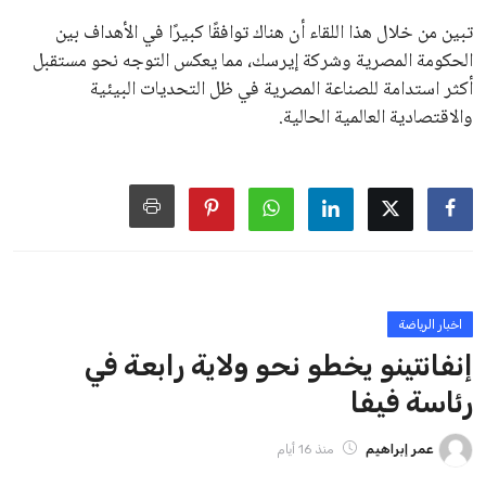
على الرغم من هذه الانتقادات، تشير التوقعات إلى أن إنفانتينو
يمتلك فرصًا كبيرة للفوز بولاية جديدة، خصوصًا في ظل غياب
منافس قوي يتمتع بإجماع داخل الأسرة الكروية الدولية. هذا يعزز
من فرص استمراره في قيادة “فيفا” حتى عام 2031.