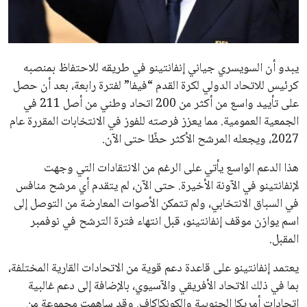
مستثمر هندي بريطاني يسعى لامتلاك حصة
في نادي ليفربول الرياضي
عمر إبراهيم
22 يوليو 2026
تحقق من قهوتك المغشوشة 7 علامات تدل
على جودتها قبل أول رشفة
خالد فؤاد
18 يوليو 2026
القائمة البريدية
انضم إلى قائمة المشتركين لدينا لتحصل على أحدث الأخبار، التحديثات
والعروض الخاصة مباشرة في صندوق بريدك
اشتراك