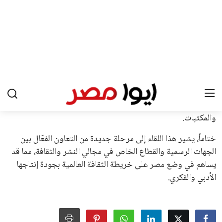
القرارات التي اتخذها في زيادة الموارد المالية لهذه الاتحادات، فضلاً
عن رفع عدد الفرق المشاركة في كأس العالم، وإطلاق بطولات دولية
جديدة تحت مظلة “فيفا”.
على الجانب الآخر، تتركز المعارضة بشكل ملحوظ داخل القارة
الأوروبية، حيث ارتفعت حدة الانتقادات الموجهة إلى إنفانتينو
بسبب التوسع المستمر في البطولات الدولية وأثر ذلك على الجدول
الزمني للمسابقات المحلية. وقد دعا رئيس رابطة الدوري الإسباني،
خافيير تيباس، إلى تنحّي إنفانتينو، معتبراً أن سياساته تضر بصناعة
كرة القدم وتزيد من ضغوط المباريات.
على الرغم من هذه الانتقادات، تشير التوقعات إلى أن إنفانتينو
يمتلك فرصًا كبيرة للفوز بولاية جديدة، خصوصًا في ظل غياب
منافس قوي يتمتع بإجماع داخل الأسرة الكروية الدولية. هذا يعزز
من فرص استمراره في قيادة “فيفا” حتى عام 2031.