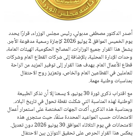
علوم وتكنولوجيا
المرأة والجمال
أصدر الدكتور مصطفى مدبولي، رئيس مجلس الوزراء، قرارًا يحدد
حوادث
يوم الخميس الموافق 2 يوليو 2026 كإجازة رسمية مدفوعة الأجر.
يشمل هذا القرار جميع الوزارات، المصالح الحكومية، الهيئات العامة،
محافظات
وحدات الإدارة المحلية، بالإضافة إلى شركات القطاع العام وشركات
قطاع الأعمال العام. يهدف هذا القرار إلى توفير المزيد من الراحة
للعاملين في القطاعين العام والخاص، وتعزيز روح الاحتفال
بمناسبات وطنية مهمة.
مع اقتراب ذكرى ثورة 30 يونيو، لا يسعنا إلا أن نذكر الطبيعة
الوطنية لهذه المناسبة التي شكلت نقطة تحول في تاريخ البلاد.
وبمناسبة هذه الذكرى، أكدت الجهات المختصة على استمرار أعمال
الامتحانات حسب المواعيد المحددة سلفًا، حيث ستجرى هذه
الامتحانات في يوم الثلاثاء الموافق 30 يونيو 2026 دون تعديل.
يعكس هذا القرار الحرص على تحقيق التوازن بين الاحتفال