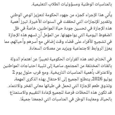
بالمناسبات الوطنية ومسؤوليات الطلاب التعليمية.
يأتي هذا الإجراء كجزء من جهود الحكومة لتعزيز الوعي الوطني
وتقدير الإنجازات التي تحققت في السنوات الأخيرة. تبرز أهمية
هذه الإجازة في تحسين جودة حياة المواطنين، خاصةً في ظل
الضغوط اليومية التي يواجهونها. من المؤمل أن تسهم هذه الإجازة
في تشجيع الأفراد على قضاء وقت إضافي مع أسرهم وأحبائهم، مما
يعزز الروابط الاجتماعية ويزيد من معدلات السعادة.
في الختام، تعد هذه القرارات الحكومية تعبيرًا عن اهتمام الدولة
بالفئات المختلفة من المجتمع، ساعية إلى تلبية احتياجات المواطنين
والاعتراف بأهمية المناسبات التاريخية. ومع قرب حلول يوم 2
يوليو 2026، يتطلع الجميع إلى الاحتفال بهذه الذكرى المهمة،
وتذوق طعم الإجازة التي تحمل في طياتها معاني الفخر والانتماء.
قد تكون هذه اللحظات فرصة للجميع لإعادة التقييم والاستمتاع
بالحياة، ومعايدة الوطن في المناسبات التي تجمعنا جميعًا.