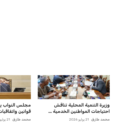
الأهلي يخطط للاحتفاظ بكريم فؤاد
اتحاد جدة يؤكد 
في مفاجأة سانحة للجماهير
لاعبي الأهلي
عمر إبراهيم
22 يوليو 2026
عمر إبراهيم
22 يوليو 2026
يويفا يفرض عقوبات على سيسكا
حسام حسن يتولى
صوفيا بسبب التحية النازية ف...
أول مواجهة رسم
عمر إبراهيم
22 يوليو 2026
عمر إبراهيم
21 يوليو 2026