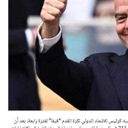
حصة في نادي ليفربول الرياضي
عمر إبراهيم
22 يوليو 2026
تحقق من قهوتك المغشوشة 7 علامات
تدل على جودتها قبل أول رشفة
خالد فؤاد
18 يوليو 2026