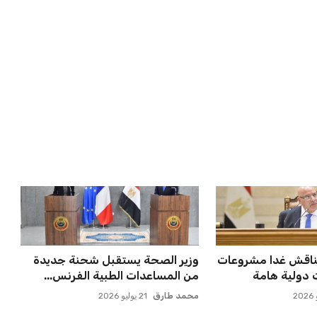
موقفه النهائي حول
المغرب الفاسي يعلن عن قرار بديل
بنجديدة ويضع حدًا للجدل
عمر إبراهيم
21 يوليو 2026
 قيادة الفراعنة في
مورينيو يتخذ قراراً حاسماً بشأن
ية بعد ك...
مستقبل جونزالو جارسيا ف...
عمر إبراهيم
21 يوليو 2026