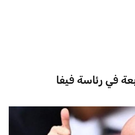
الاخبار الشائعة
ا
إنفانتينو يخطو نحو ولاية رابعة في
ا
رئاسة فيفا
ا
عمر إبراهيم
22 يوليو 2026
مستثمر هندي بريطاني يسعى لامتلاك