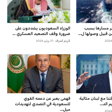
 مسارها بسبب
الوزراء السعوديون يشددون على
ن قبيل وصولها ل...
ضرورة وقف التصعيد العسكري ...
كريم أشرف
21 يوليو 2026
تنا مع لبنان مثالية
فهمى يعبر عن دعمه القوي
الد...
للسعودية في التصدي لتهديدات
ميل...