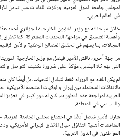
لمجلس جامعة الدول العربية. وركزت اللقاءات على تبادل الآر
في العالم العربي.
خلال مباحثاته مع وزير الشؤون الخارجية الجزائري أحمد عطّا
وأهمية التنسيق في مواجهة التحديات المشتركة. كما تطرق إلى
المجالات، بما يسهم في تحقيق المصالح الوطنية والأمن الإقليم
من جهة أخرى، ناقش الأمير فيصل مع وزير الخارجية الموريتان
التي تهم كلا البلدين، مؤكدًا على ضرورة تكثيف التواصل والتع
لم يكن اللقاء مع الوزراء فقط لتبادل التحيات، بل أيضًا كان م
بالاتفاقات المحتملة بين إيران والولايات المتحدة الأمريكية.
العربية لمراجعة هذه التطورات، كان له دور كبير في تعزيز ا
والسياسي في المنطقة.
شارك الأمير فيصل أيضًا في اجتماع مجلس الجامعة العربية، 
المناقشات أهمية التفاؤل حيال الاتفاق الإيراني الأمريكي، و
المواطنون في الدول العربية.