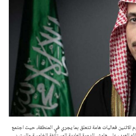
وم الاثنين فعاليات هامة تتعلق بما يجري في المنطقة، حيث اجتمع
ه العرب على هامش الدورة العادية المستأنفة الخامسة والستين