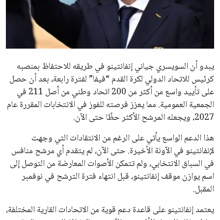
عمر إبراهيم
22 يوليو 2026
مستثمر هندي بريطاني يسعى لامتلاك حصة
في نادي ليفربول الرياضي
عمر إبراهيم
22 يوليو 2026
تحقق من قهوتك المغشوشة 7 علامات تدل
على جودتها قبل أول رشفة
خالد فؤاد
18 يوليو 2026
القائمة البريدية
انضم إلى قائمة المشتركين لدينا لتحصل على أحدث الأخبار، التحديثات
والعروض الخاصة مباشرة في صندوق بريدك
اشتراك