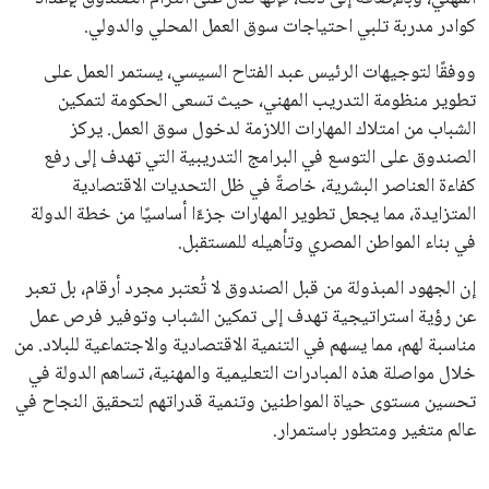
اتحادات أمريكا الجنوبية والكونكاكاف. وقد ساهمت مجموعة من
القرارات التي اتخذها في زيادة الموارد المالية لهذه الاتحادات، فضلاً
عن رفع عدد الفرق المشاركة في كأس العالم، وإطلاق بطولات دولية
جديدة تحت مظلة “فيفا”.
على الجانب الآخر، تتركز المعارضة بشكل ملحوظ داخل القارة
الأوروبية، حيث ارتفعت حدة الانتقادات الموجهة إلى إنفانتينو
بسبب التوسع المستمر في البطولات الدولية وأثر ذلك على الجدول
الزمني للمسابقات المحلية. وقد دعا رئيس رابطة الدوري الإسباني،
خافيير تيباس، إلى تنحّي إنفانتينو، معتبراً أن سياساته تضر بصناعة
كرة القدم وتزيد من ضغوط المباريات.
على الرغم من هذه الانتقادات، تشير التوقعات إلى أن إنفانتينو
يمتلك فرصًا كبيرة للفوز بولاية جديدة، خصوصًا في ظل غياب
منافس قوي يتمتع بإجماع داخل الأسرة الكروية الدولية. هذا يعزز
من فرص استمراره في قيادة “فيفا” حتى عام 2031.