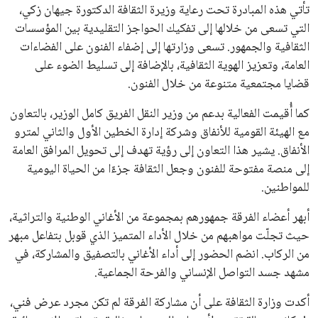
تأتي هذه المبادرة تحت رعاية وزيرة الثقافة الدكتورة جيهان زكي،
التي تسعى من خلالها إلى تفكيك الحواجز التقليدية بين المؤسسات
الثقافية والجمهور. تسعى وزارتها إلى إضفاء الفنون على الفضاءات
العامة، وتعزيز الهوية الثقافية، بالإضافة إلى تسليط الضوء على
قضايا مجتمعية متنوعة من خلال الفنون.
كما أُقيمت الفعالية بدعم من وزير النقل الفريق كامل الوزير، بالتعاون
مع الهيئة القومية للأنفاق وشركة إدارة الخطين الأول والثاني لمترو
الأنفاق. يشير هذا التعاون إلى رؤية تهدف إلى تحويل المرافق العامة
إلى منصة مفتوحة للفنون وجعل الثقافة جزءًا من الحياة اليومية
للمواطنين.
أبهر أعضاء الفرقة جمهورهم بمجموعة من الأغاني الوطنية والتراثية،
حيث تجلّت مواهبهم من خلال الأداء المتميز الذي قوبل بتفاعل مبهر
من الركاب. انضم الحضور إلى أداء الأغاني بالتصفيق والمشاركة، في
مشهد جسد التواصل الإنساني والفرحة الجماعية.
أكدت وزارة الثقافة على أن مشاركة الفرقة لم تكن مجرد عرض فني،