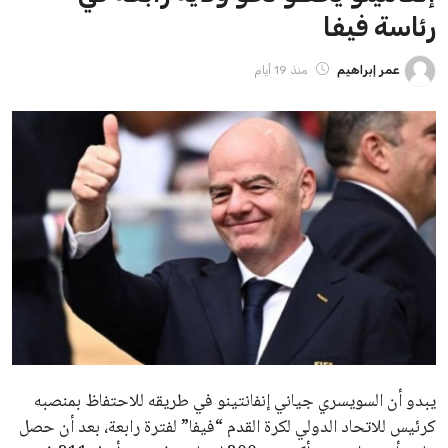
ايوا مصر
الاخبار الشائعة
إنفانتينو يخطو نحو ولاية رابعة في رئاسة فيفا
عمر إبراهيم
22 يوليو 2026
مستثمر هندي بريطاني يسعى لامتلاك حصة
في نادي ليفربول الرياضي
عمر إبراهيم
22 يوليو 2026