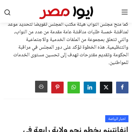
بسبب التوسع المستمر في البطولات الدولية وأثر ذلك على الجدول
الزمني للمسابقات المحلية. وقد دعا رئيس رابطة الدوري الإسباني،
خافيير تيباس، إلى تنحّي إنفانتينو، معتبراً أن سياساته تضر بصناعة
كرة القدم وتزيد من ضغوط المباريات.
على الرغم من هذه الانتقادات، تشير التوقعات إلى أن إنفانتينو
يمتلك فرصًا كبيرة للفوز بولاية جديدة، خصوصًا في ظل غياب
منافس قوي يتمتع بإجماع داخل الأسرة الكروية الدولية. هذا يعزز
من فرص استمراره في قيادة “فيفا” حتى عام 2031.