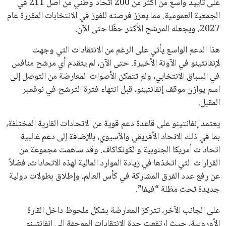
تحقق من قهوتك المغشوشة 7 علامات تدل
على جودتها قبل أول رشفة
خالد فؤاد
18 يوليو 2026
القائمة البريدية
انضم إلى قائمة المشتركين لدينا لتحصل على أحدث الأخبار، التحديثات
والعروض الخاصة مباشرة في صندوق بريدك
اشتراك
جميع الحقوق محفوظة لموقعنا ايوا مصر
سياسة الخصوصية
اتصل بنا
من نحن