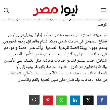
عن رفع عدد الفرق المشاركة في كأس العالم، وإطلاق بطولات دولية
جديدة تحت مظلة “فيفا”.
على الجانب الآخر، تتركز المعارضة بشكل ملحوظ داخل القارة
الأوروبية، حيث ارتفعت حدة الانتقادات الموجهة إلى إنفانتينو
بسبب التوسع المستمر في البطولات الدولية وأثر ذلك على الجدول
الزمني للمسابقات المحلية. وقد دعا رئيس رابطة الدوري الإسباني،
خافيير تيباس، إلى تنحّي إنفانتينو، معتبراً أن سياساته تضر بصناعة
كرة القدم وتزيد من ضغوط المباريات.
على الرغم من هذه الانتقادات، تشير التوقعات إلى أن إنفانتينو
يمتلك فرصًا كبيرة للفوز بولاية جديدة، خصوصًا في ظل غياب
منافس قوي يتمتع بإجماع داخل الأسرة الكروية الدولية. هذا يعزز
من فرص استمراره في قيادة “فيفا” حتى عام 2031.