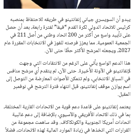
مستثمر هندي بريطاني يسعى لامتلاك حصة
في نادي ليفربول الرياضي
عمر إبراهيم
22 يوليو 2026
تحقق من قهوتك المغشوشة 7 علامات تدل
على جودتها قبل أول رشفة
خالد فؤاد
18 يوليو 2026
القائمة البريدية
انضم إلى قائمة المشتركين لدينا لتحصل على أحدث الأخبار، التحديثات
والعروض الخاصة مباشرة في صندوق بريدك
اشتراك