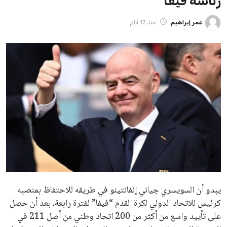
ايوا مصر
الاخبار الشائعة
إنفانتينو يخطو نحو ولاية رابعة في رئاسة فيفا
عمر إبراهيم
22 يوليو 2026
مستثمر هندي بريطاني يسعى لامتلاك حصة
في نادي ليفربول الرياضي
عمر إبراهيم
22 يوليو 2026
تحقق من قهوتك المغشوشة 7 علامات تدل