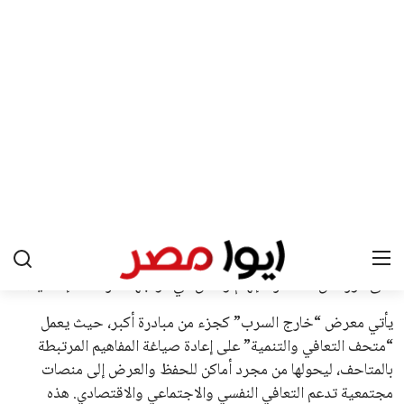
2027، ويجعله المرشح الأكثر حظًا حتى الآن.
هذا الدعم الواسع يأتي على الرغم من الانتقادات التي وجهت
لإنفانتينو في الآونة الأخيرة. حتى الآن، لم يتقدم أي مرشح منافس
في السباق الانتخابي، ولم تتمكن الأصوات المعارضة من التوصل إلى
اسم يوازن موقف إنفانتينو، قبل انتهاء فترة الترشح في نوفمبر
المقبل.
يعتمد إنفانتينو على قاعدة دعم قوية من الاتحادات القارية المختلفة،
بما في ذلك الاتحاد الأفريقي والآسيوي، بالإضافة إلى دعم غالبية
اتحادات أمريكا الجنوبية والكونكاكاف. وقد ساهمت مجموعة من
القرارات التي اتخذها في زيادة الموارد المالية لهذه الاتحادات، فضلاً
عن رفع عدد الفرق المشاركة في كأس العالم، وإطلاق بطولات دولية
جديدة تحت مظلة “فيفا”.
على الجانب الآخر، تتركز المعارضة بشكل ملحوظ داخل القارة
الأوروبية، حيث ارتفعت حدة الانتقادات الموجهة إلى إنفانتينو
بسبب التوسع المستمر في البطولات الدولية وأثر ذلك على الجدول