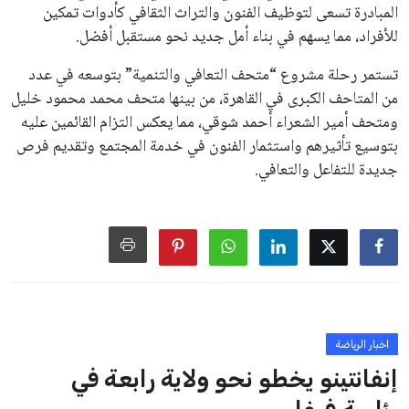
الزمني للمسابقات المحلية. وقد دعا رئيس رابطة الدوري الإسباني،
خافيير تيباس، إلى تنحّي إنفانتينو، معتبراً أن سياساته تضر بصناعة
كرة القدم وتزيد من ضغوط المباريات.
على الرغم من هذه الانتقادات، تشير التوقعات إلى أن إنفانتينو
يمتلك فرصًا كبيرة للفوز بولاية جديدة، خصوصًا في ظل غياب
منافس قوي يتمتع بإجماع داخل الأسرة الكروية الدولية. هذا يعزز
من فرص استمراره في قيادة “فيفا” حتى عام 2031.