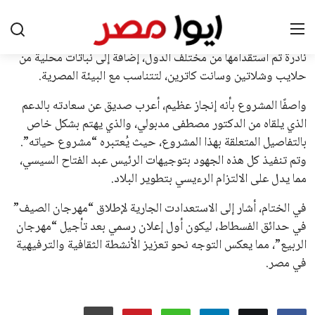
اتحادات أمريكا الجنوبية والكونكاكاف. وقد ساهمت مجموعة من
القرارات التي اتخذها في زيادة الموارد المالية لهذه الاتحادات، فضلاً
عن رفع عدد الفرق المشاركة في كأس العالم، وإطلاق بطولات دولية
جديدة تحت مظلة “فيفا”.
على الجانب الآخر، تتركز المعارضة بشكل ملحوظ داخل القارة
الأوروبية، حيث ارتفعت حدة الانتقادات الموجهة إلى إنفانتينو
بسبب التوسع المستمر في البطولات الدولية وأثر ذلك على الجدول
الزمني للمسابقات المحلية. وقد دعا رئيس رابطة الدوري الإسباني،
خافيير تيباس، إلى تنحّي إنفانتينو، معتبراً أن سياساته تضر بصناعة
كرة القدم وتزيد من ضغوط المباريات.
على الرغم من هذه الانتقادات، تشير التوقعات إلى أن إنفانتينو
يمتلك فرصًا كبيرة للفوز بولاية جديدة، خصوصًا في ظل غياب
منافس قوي يتمتع بإجماع داخل الأسرة الكروية الدولية. هذا يعزز
من فرص استمراره في قيادة “فيفا” حتى عام 2031.