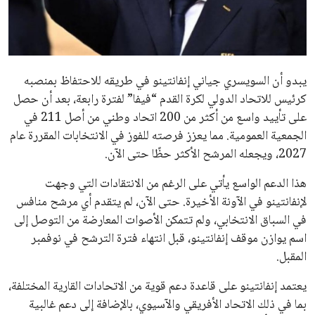
مستثمر هندي بريطاني يسعى لامتلاك حصة
في نادي ليفربول الرياضي
عمر إبراهيم
22 يوليو 2026
تحقق من قهوتك المغشوشة 7 علامات تدل
على جودتها قبل أول رشفة
خالد فؤاد
18 يوليو 2026
القائمة البريدية
انضم إلى قائمة المشتركين لدينا لتحصل على أحدث الأخبار، التحديثات
والعروض الخاصة مباشرة في صندوق بريدك
اشتراك