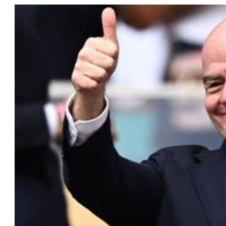
ا
عمر إبراهيم
22 يوليو 2026
مستثمر هندي بريطاني يسعى لامتلاك
حصة في نادي ليفربول الرياضي
عمر إبراهيم
22 يوليو 2026
تحقق من قهوتك المغشوشة 7 علامات
تدل على جودتها قبل أول رشفة
خالد فؤاد
18 يوليو 2026