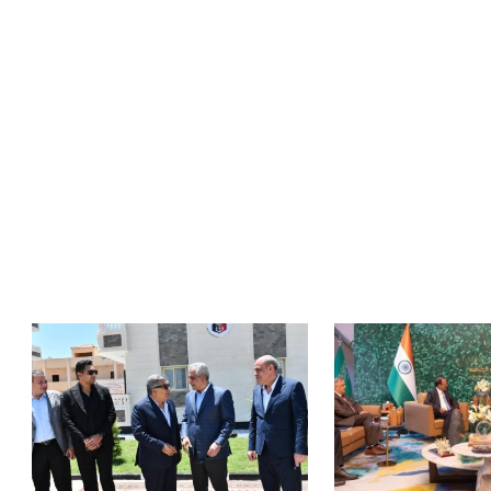
 قيادة الفراعنة في
مستثمر هندي بريطاني يسعى
ية بعد ك...
لامتلاك حصة في نادي ليفربول ال...
عمر إبراهيم
22 يوليو 2026