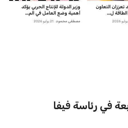
 ماييلي شالوليلي
إسبانيا تتصدر من جديد والمغرب
ميدز الر...
يحقق إنجازًا تاريخيًا
عمر إبراهيم
21 يوليو 2026
الاخبار الشائعة
ا
إنفانتينو يخطو نحو ولاية رابعة في
ا
رئاسة فيفا