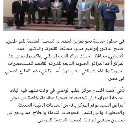
علوم وتكنولوجيا
المرأة والجمال
حوادث
في خطوة جديدة نحو تعزيز الخدمات الصحية المقدمة للمواطنين،
افتتح الدكتور إبراهيم صابر، محافظ القاهرة، والدكتور أحمد
محافظات
الأنصاري، محافظ الجيزة، مركز القلب الوطني بفاكسيرا. يعتبر هذا
المركز أحد المرافق الحيوية التابعة للشركة القابضة للمستحضرات
الحيوية واللقاحات، التي تلعب دورًا أساسيًا في دعم القطاع الصحي
في مصر.
تأتي أهمية افتتاح مركز القلب الوطني في وقت تشهد فيه البلاد
الحاجة المتزايدة إلى تخصصات صحية متقدمة، خاصة في مجال
أمراض القلب. يوفر المركز باقة من الخدمات الطبية الحديثة
والمتطورة، والتي تشمل الفحوصات الشاملة والعلاج، مما يسهم في
تحسين مستوى الرعاية الصحية المقدمة للمرضى.