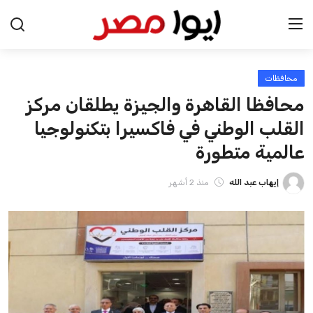
محافظات
الرئيسية
محافظا القاهرة والجيزة يطلقان مركز
اخبار مصر
القلب الوطني في فاكسيرا بتكنولوجيا
عالمية متطورة
عرب وعالم
إيهاب عبد الله
منذ 2 أشهر
اقتصاد
اخبار الرياضة
منوعات
فن وثقافة