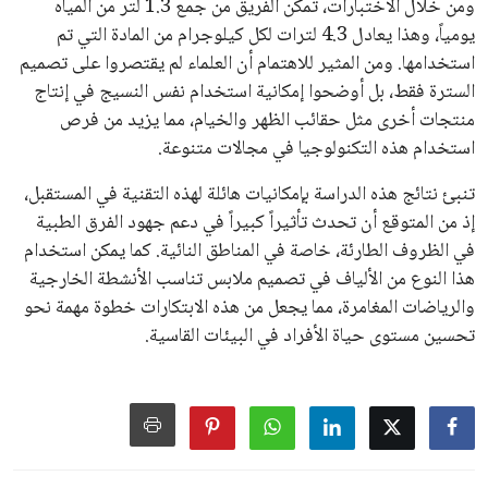
كرئيس للاتحاد الدولي لكرة القدم “فيفا” لفترة رابعة، بعد أن حصل
على تأييد واسع من أكثر من 200 اتحاد وطني من أصل 211 في
الجمعية العمومية. مما يعزز فرصته للفوز في الانتخابات المقررة عام
2027، ويجعله المرشح الأكثر حظًا حتى الآن.
هذا الدعم الواسع يأتي على الرغم من الانتقادات التي وجهت
لإنفانتينو في الآونة الأخيرة. حتى الآن، لم يتقدم أي مرشح منافس
في السباق الانتخابي، ولم تتمكن الأصوات المعارضة من التوصل إلى
اسم يوازن موقف إنفانتينو، قبل انتهاء فترة الترشح في نوفمبر
المقبل.
يعتمد إنفانتينو على قاعدة دعم قوية من الاتحادات القارية المختلفة،
بما في ذلك الاتحاد الأفريقي والآسيوي، بالإضافة إلى دعم غالبية
اتحادات أمريكا الجنوبية والكونكاكاف. وقد ساهمت مجموعة من
القرارات التي اتخذها في زيادة الموارد المالية لهذه الاتحادات، فضلاً
عن رفع عدد الفرق المشاركة في كأس العالم، وإطلاق بطولات دولية
جديدة تحت مظلة “فيفا”.
على الجانب الآخر، تتركز المعارضة بشكل ملحوظ داخل القارة