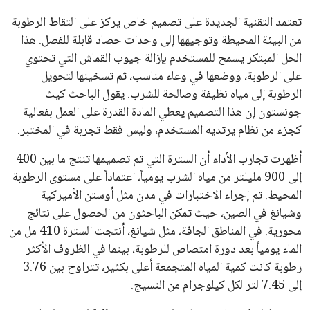
إنفانتينو يخطو نحو ولاية رابعة في
رئاسة فيفا
عمر إبراهيم
منذ 16 أيام
يبدو أن السويسري جياني إنفانتينو في طريقه للاحتفاظ بمنصبه