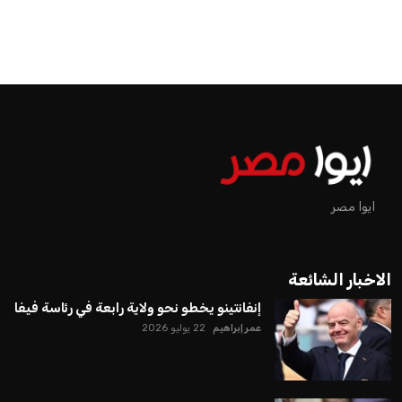
الأوروبية، حيث ارتفعت حدة الانتقادات الموجهة إلى إنفانتينو
بسبب التوسع المستمر في البطولات الدولية وأثر ذلك على الجدول
الزمني للمسابقات المحلية. وقد دعا رئيس رابطة الدوري الإسباني،
خافيير تيباس، إلى تنحّي إنفانتينو، معتبراً أن سياساته تضر بصناعة
كرة القدم وتزيد من ضغوط المباريات.
على الرغم من هذه الانتقادات، تشير التوقعات إلى أن إنفانتينو
يمتلك فرصًا كبيرة للفوز بولاية جديدة، خصوصًا في ظل غياب
منافس قوي يتمتع بإجماع داخل الأسرة الكروية الدولية. هذا يعزز
من فرص استمراره في قيادة “فيفا” حتى عام 2031.