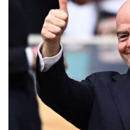
مستثمر هندي بريطاني يسعى لامتلاك
حصة في نادي ليفربول الرياضي
عمر إبراهيم
22 يوليو 2026
تحقق من قهوتك المغشوشة 7 علامات
تدل على جودتها قبل أول رشفة
خالد فؤاد
18 يوليو 2026