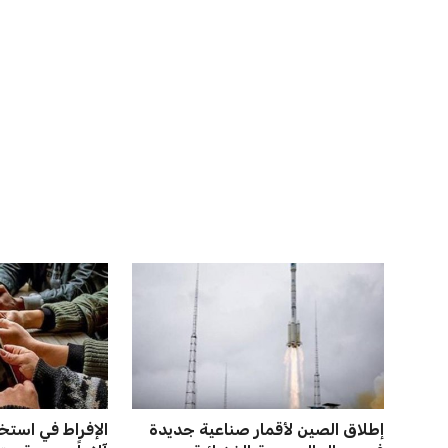
حسام حسن يدعو لتكثيف مباريات
صن داونز يتطلع 
الدوري لاكتشاف مواهب جديدة...
بطل أوقيانوسيا 
عمر إبراهيم
22 يوليو 2026
عمر إبراهيم
22 يوليو 2026
يويفا يفرض عقوبات على سيسكا
خروج ألمانيا يش