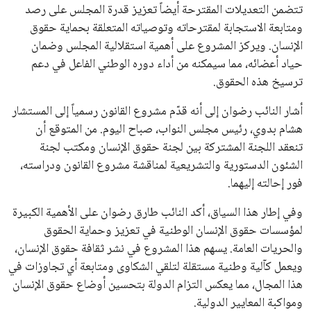
تتضمن التعديلات المقترحة أيضاً تعزيز قدرة المجلس على رصد
ومتابعة الاستجابة لمقترحاته وتوصياته المتعلقة بحماية حقوق
الإنسان. ويركز المشروع على أهمية استقلالية المجلس وضمان
حياد أعضائه، مما سيمكنه من أداء دوره الوطني الفاعل في دعم
ترسيخ هذه الحقوق.
أشار النائب رضوان إلى أنه قدّم مشروع القانون رسمياً إلى المستشار
هشام بدوي، رئيس مجلس النواب، صباح اليوم. من المتوقع أن
تنعقد اللجنة المشتركة بين لجنة حقوق الإنسان ومكتب لجنة
الشئون الدستورية والتشريعية لمناقشة مشروع القانون ودراسته،
فور إحالته إليهما.
وفي إطار هذا السياق، أكد النائب طارق رضوان على الأهمية الكبيرة
لمؤسسات حقوق الإنسان الوطنية في تعزيز وحماية الحقوق
والحريات العامة. يسهم هذا المشروع في نشر ثقافة حقوق الإنسان،
ويعمل كآلية وطنية مستقلة لتلقي الشكاوى ومتابعة أي تجاوزات في
هذا المجال، مما يعكس التزام الدولة بتحسين أوضاع حقوق الإنسان
ومواكبة المعايير الدولية.