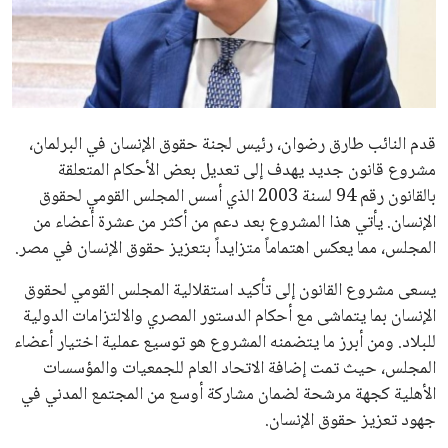
علوم وتكنولوجيا
المرأة والجمال
حوادث
قدم النائب طارق رضوان، رئيس لجنة حقوق الإنسان في البرلمان،
مشروع قانون جديد يهدف إلى تعديل بعض الأحكام المتعلقة
محافظات
بالقانون رقم 94 لسنة 2003 الذي أسس المجلس القومي لحقوق
الإنسان. يأتي هذا المشروع بعد دعم من أكثر من عشرة أعضاء من
المجلس، مما يعكس اهتماماً متزايداً بتعزيز حقوق الإنسان في مصر.
يسعى مشروع القانون إلى تأكيد استقلالية المجلس القومي لحقوق
الإنسان بما يتماشى مع أحكام الدستور المصري والالتزامات الدولية
للبلاد. ومن أبرز ما يتضمنه المشروع هو توسيع عملية اختيار أعضاء
المجلس، حيث تمت إضافة الاتحاد العام للجمعيات والمؤسسات
الأهلية كجهة مرشحة لضمان مشاركة أوسع من المجتمع المدني في
جهود تعزيز حقوق الإنسان.