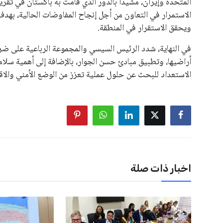
الاتحادات، فضلاً عن رفع عدد الفرق المشاركة في كأس العالم
على الجانب الآخر، تتركز المعارضة بشكل ملحوظ داخل القارة ا
بسبب التوسع المستمر في البطولات الدولية وأثر ذلك على الج
الإسباني، خافيير تيباس، إلى تنحّي إنفانتينو، معتبراً أن سي
على الرغم من هذه الانتقادات، تشير التوقعات إلى أن إنفانتين
منافس قوي يتمتع بإجماع داخل الأسرة الكروية الدولية. هذا يع
اخبار ذات صلة