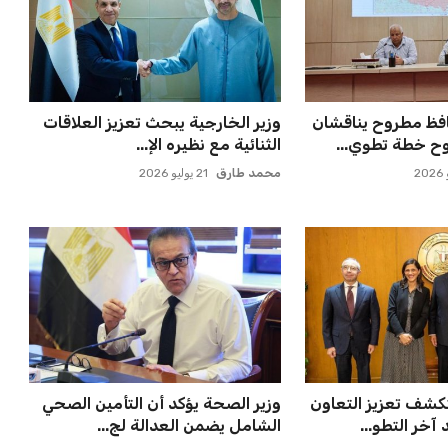
لمواجهة الأهلي أو
أزمة زيزو مع الزمالك تصل إلى فيفا
في كأس ...
وتثير الجدل
عمر إبراهيم
21 يوليو 2026
لإعلان عن صفقة
مورينيو يتخذ قراراً حاسماً بشأن
يدة
مستقبل جونزالو جارسيا ف...