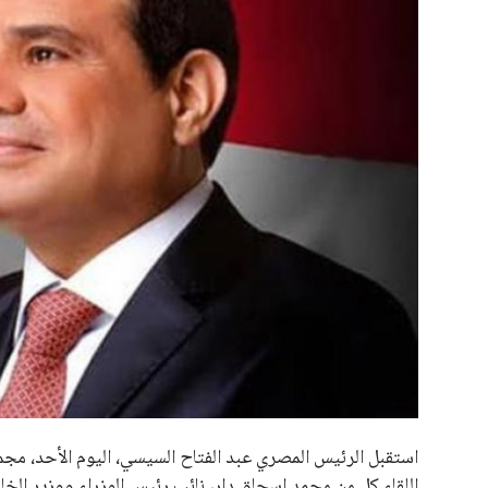
اخبار الرياضة
علوم وتكنولوجيا
إنفانتينو يخطو نحو ولاية را
المرأة والجمال
عمر إبراهيم
منذ 18 أيام
حوادث
محافظات