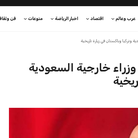
شف تعزيز التعاون
وزير الصحة يؤكد أن التأمين الصحي
آخر التطو...
الشامل يضمن العدالة لج...
محمد طارق
21 يوليو 2026