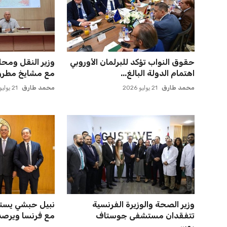
صن داونز يتأهب لملاقاة الفائز من
صن داونز يتطلع 
الأهلي وبطل أوقيانوسيا...
بطل أوقيانوسيا 
عمر إبراهيم
22 يوليو 2026
عمر إبراهيم
22 يوليو 2026
إسبانيا تتصدر من جديد والمغرب
برشلونة يخطط ل
يحقق إنجازًا تاريخيًا
كريم أديمي الجد