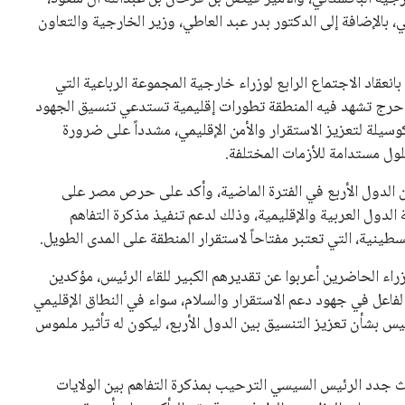
 كرئيس للاتحاد الدولي لكرة القدم “فيفا” لفترة رابعة، بعد أن
حصل على تأييد واسع من أكثر من 200 اتحاد وطني من أصل 211 في الجمعية العمومية. مما يعزز فرصته للفوز في الانتخابات
نفانتينو في الآونة الأخيرة. حتى الآن، لم يتقدم أي مرشح منافس
 إلى اسم يوازن موقف إنفانتينو، قبل انتهاء فترة الترشح في
تلفة، بما في ذلك الاتحاد الأفريقي والآسيوي، بالإضافة إلى دعم
عة من القرارات التي اتخذها في زيادة الموارد المالية لهذه