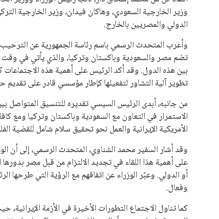
يبدو أن السويسري جياني إنفانتينو في طريقه للاحتفاظ بمنصبه
المقررة عام 2027، ويجعله المرشح الأكثر حظًا حتى الآن.
هذا الدعم الواسع يأتي على الرغم من الانتقادات التي وجهت لإ
في السباق الانتخابي، ولم تتمكن الأصوات المعارضة من التوصل
نوفمبر المقبل.
يعتمد إنفانتينو على قاعدة دعم قوية من الاتحادات القارية المخ
غالبية اتحادات أمريكا الجنوبية والكونكاكاف. وقد ساهمت مجمو