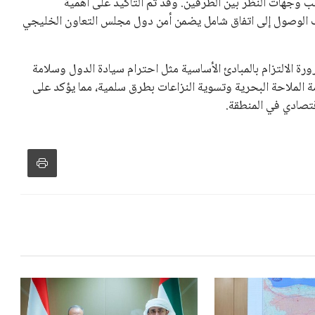
، وإطلاق بطولات دولية جديدة تحت مظلة “فيفا”.
لأوروبية، حيث ارتفعت حدة الانتقادات الموجهة إلى إنفانتينو
دول الزمني للمسابقات المحلية. وقد دعا رئيس رابطة الدوري
اساته تضر بصناعة كرة القدم وتزيد من ضغوط المباريات.
و يمتلك فرصًا كبيرة للفوز بولاية جديدة، خصوصًا في ظل غياب
زز من فرص استمراره في قيادة “فيفا” حتى عام 2031.