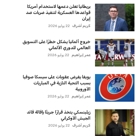
أخر الأخبار
إنفانتينو يخطو نحو ولاية رابعة في رئاسة
فيفا
عمر إبراهيم
22 يوليو 2026
مستثمر هندي بريطاني يسعى لامتلاك
حصة في نادي ليفربول الرياضي
عمر إبراهيم
22 يوليو 2026
بريطانيا تعلن دعمها لاستخدام أمريكا
قواعدها العسكرية لتنفيذ ضربات ضد
إيران
كريم أشرف
22 يوليو 2026
خروج ألمانيا يشكل خطرًا على التسويق
العالمي للدوري الألماني