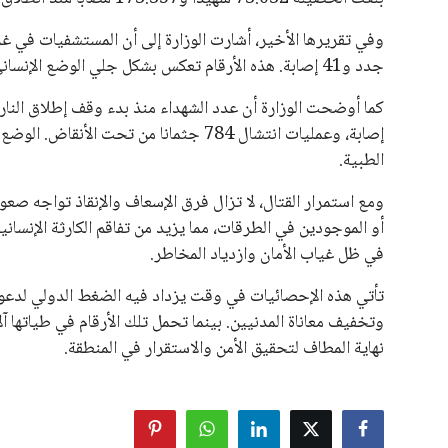
وفي تقريرها الأخير، أشارت الوزارة إلى أن المستشفيات في غ
جدد و41 إصابة. هذه الأرقام تعكس بشكل جلي الوضع الإنساني المتردي الذي يعيش فيه السكان نتيجة النزاع المستمر.
إصابة، وعمليات انتشال 784 جثمانا من تح
الطبية.
ومع استمرار القتال، لا تزال فرق الإسعاف والإنقاذ تواجه صع
أو الموجودين في الطرقات، مما يزيد من تفاقم الكارثة الإنسان
في ظل غياب الأمان وازدياد المخاطر.
تأتي هذه الإحصائيات في وقت يزداد فيه الضغط الدولي لدعوة
وتخفيف معاناة المدنيين. بينما تحمل تلك الأرقام في طياتها آل
نهاية المطاف لتحقيق الأمن والاستقرار في المنطقة.