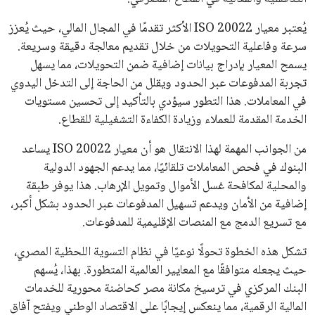
يُعتبر معيار ISO 20022 الأكثر تقدمًا في المجال المالي، حيث يُعزز
سرعة وفاعلية التحويلات من خلال تقديم معالجة دقيقة وسريعة.
يسمح المعيار بإدراج بيانات إضافية ضمن التحويلات، مما يسهل
تجربة المدفوعات عبر الحدود ويقلل من الحاجة إلى التدخل اليدوي
في المعاملات. هذا التطور سيؤدي بالتأكيد إلى تحسين مستويات
الخدمة المقدمة للعملاء وزيادة الكفاءة التشغيلية للقطاع.
من الجوانب المهمة لهذا الانتقال هو أن معيار ISO 20022 يساعد
البنوك في فحص المعاملات تلقائيًا، مما يدعم الجهود الدولية
والمحلية لمكافحة غسل الأموال وتمويل الإرهاب. هذا يوفر طبقة
إضافية من الأمان ويدعم تسهيل المدفوعات عبر الحدود بشكل أكبر،
مع تسريع الدمج مع المنصات الإقليمية للمدفوعات.
تشكل هذه الخطوة تحولًا نوعيًا في نظام التسوية اللحظية المصري،
حيث يجعله متوافقًا مع المعايير العالمية المتطورة. بهذا، يُسهم
البنك المركزي في ترسيخ مكانة مصر كحاضنة محورية للخدمات
المالية الرقمية، مما ينعكس إيجابًا على الاقتصاد الوطني ويفتح آفاق