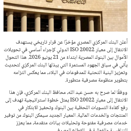
علوم وتكنولوجيا
المرأة والجمال
حوادث
أعلن البنك المركزي المصري مؤخرًا عن قرار تاريخي يستهدف
الانتقال إلى معيار ISO 20022 الدولي كإجراء أساسي في تحويلات
محافظات
الأموال بين البنوك المصرية ابتداءً من 21 يونيو 2026. هذا التحول
يأتي في سياق الجهود المستمرة التي يبذلها البنك المركزي لتحديث
وتعزيز البنية التحتية للمدفوعات في البلاد، مما يعكس التزامه
بتطوير منظومة مصرفية متطورة.
ووفقًا لما صرح به حسن عبد الله، محافظ البنك المركزي، فإن هذا
الانتقال إلى معيار ISO 20022 يمثل خطوة استراتيجية تهدف إلى
رفع كفاءة التسويات اللحظية بين البنوك وتحفيز الابتكار في
المنتجات والخدمات المالية. المعيار الجديد سيمكن البنوك من توفير
خدمات مصرفية مفتوحة وتحليلات بيانات متقدمة، مما يعزز
التنافسية والفعالية في القطاع المصرفي.