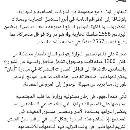
تتعاون الوزارة مع مجموعة من الشركات الصناعية والتجارية،
بالإضافة إلى الطواقم العاملة في أبرز السلاسل التجارية ومحلات
الخضروات والفاكهة، لتوفير السلع المتنوعة بأسعار تنافسية. يتضمن
البرنامج 2558 سلسلة تجارية و4 شوادر و5 قوافل متحركة، مما
يتيح توفير 2567 منفذًا في مختلف أنحاء البلاد.
علاوة على ذلك، تستمر الوزارة بتوفير السلع بأسعار مخفضة من
خلال 1300 منفذ ثابت ومتجول، تشمل مناطق رئيسية في الشوارع
والميادين، بالإضافة إلى قوافل السيارات المشاركة في مبادرة “أمان”.
يمكن للمواطنين متابعة تفاصيل هذه المنافذ عبر الموقع الرسمي
للوزارة، مما يزيد من سهولة الوصول إلى العروض المقدمة.
تأتي هذه الجهود في إطار مسئولية وزارة الداخلية المجتمعية
وحرصها على تقديم الدعم الإنساني والاجتماعي للمواطنين، مما
يعكس التزامها بمساندة الأسر وتحسين مستوى المعيشة في
المجتمع. إذ تساهم هذه المبادرة بشكل كبير في توفير سبل العيش
الكريم للمواطنين في وقت تتزايد فيه التحديات الاقتصادية.