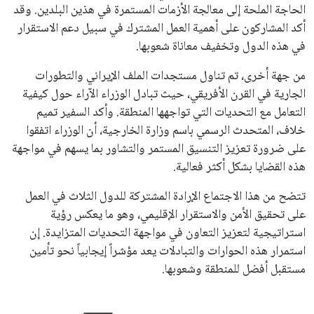
الحاجة الملحة إلى معالجة الأزمات المستمرة في هذين البلدين. وقد
أكد المشاركون على أهمية العمل المشترك في سبيل دعم الاستقرار
في هذه الدول وتخفيف معاناة شعوبها.
من جهة أخرى، تم تناول مستجدات الملف الإيراني والتطورات
الجارية في القرن الأفريقي، حيث تبادل الوزراء الآراء حول كيفية
التعامل مع التحديات التي تواجهها المنطقة. وأكد السفير تميم
خلاف، المتحدث الرسمي باسم وزارة الخارجية، أن الوزراء اتفقوا
على ضرورة تعزيز التنسيق المستمر والتشاور بما يسهم في مواجهة
هذه القضايا بشكل أكثر فعالية.
تتضح من هذا الاجتماع الإرادة المشتركة للدول الثلاث في العمل
على تحقيق الأمن والاستقرار الإقليمي، وهو ما يعكس رؤية
استراتيجية لتعزيز التعاون في مواجهة التحديات المتزايدة. إن
استمرار هذه الحوارات والتبادلات يعد مؤشراً إيجابياً نحو تأمين
مستقبل أفضل للمنطقة وشعوبها.