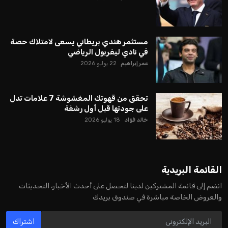
يبدو أن السويسري جياني إنفانتينو في طريقه للاحتفاظ بمنصبه
كرئيس للاتحاد الدولي لكرة القدم “فيفا” لفترة رابعة، بعد أن حصل
على تأييد واسع من أكثر من 200 اتحاد وطني من أصل 211 في
الجمعية العمومية. مما يعزز فرصته للفوز في الانتخابات المقررة عام
2027، ويجعله المرشح الأكثر حظًا حتى الآن.
هذا الدعم الواسع يأتي على الرغم من الانتقادات التي وجهت
لإنفانتينو في الآونة الأخيرة. حتى الآن، لم يتقدم أي مرشح منافس
في السباق الانتخابي، ولم تتمكن الأصوات المعارضة من التوصل إلى
اسم يوازن موقف إنفانتينو، قبل انتهاء فترة الترشح في نوفمبر
المقبل.
يعتمد إنفانتينو على قاعدة دعم قوية من الاتحادات القارية المختلفة،