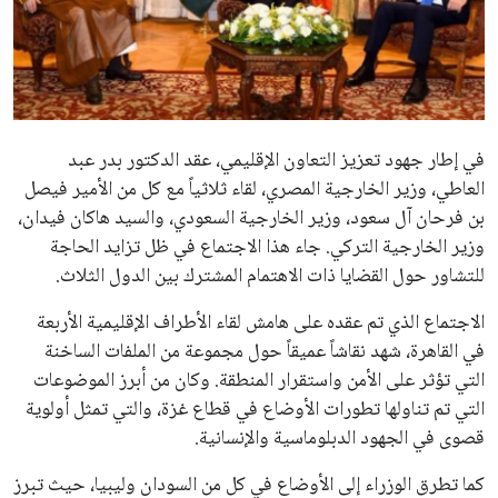
علوم وتكنولوجيا
المرأة والجمال
حوادث
في إطار جهود تعزيز التعاون الإقليمي، عقد الدكتور بدر عبد
العاطي، وزير الخارجية المصري، لقاء ثلاثياً مع كل من الأمير فيصل
محافظات
بن فرحان آل سعود، وزير الخارجية السعودي، والسيد هاكان فيدان،
وزير الخارجية التركي. جاء هذا الاجتماع في ظل تزايد الحاجة
للتشاور حول القضايا ذات الاهتمام المشترك بين الدول الثلاث.
الاجتماع الذي تم عقده على هامش لقاء الأطراف الإقليمية الأربعة
في القاهرة، شهد نقاشاً عميقاً حول مجموعة من الملفات الساخنة
التي تؤثر على الأمن واستقرار المنطقة. وكان من أبرز الموضوعات
التي تم تناولها تطورات الأوضاع في قطاع غزة، والتي تمثل أولوية
قصوى في الجهود الدبلوماسية والإنسانية.
كما تطرق الوزراء إلى الأوضاع في كل من السودان وليبيا، حيث تبرز