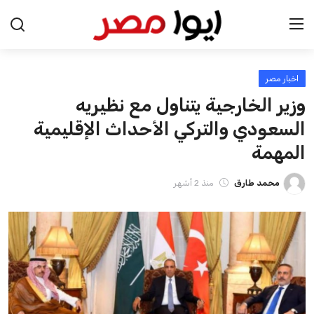
اخبار مصر
الرئيسية
وزير الخارجية يتناول مع نظيريه
اخبار مصر
السعودي والتركي الأحداث الإقليمية
المهمة
عرب وعالم
محمد طارق
منذ 2 أشهر
اقتصاد
اخبار الرياضة
منوعات
فن وثقافة