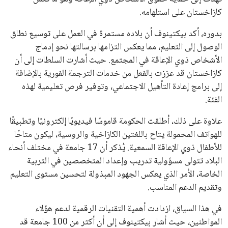
كازاخستان على استلهامه.
بدوره، أكد بيكتينوف أن بلاده مستمرة في العمل على توسيع نطاق
الوصول إلى التعليم، مما يعكس التزامها برسالتها نحو إدماج
الأشخاص ذوي الإعاقة في المجتمع. حيث أشارت السلطات إلى أن
كازاخستان قد عززت بالفعل من خدمات الترجمة الفورية بالإضافة
إلى برامج إعادة التأهيل الاجتماعي، وتوفير فرص تعليمية لهذه
الفئة.
علاوة على ذلك، أطلقت الحكومة قاموسًا فيديويًا إلكترونيًا وتطبيقًا
للهواتف المحمولة يتاح باللغتين الكازاخية والروسية، ليكون متاحًا
للأطفال ذوي الإعاقة السمعية. يُذكر أن 17 جامعة في مختلف أنحاء
البلاد تتولى مسؤولية تدريب وإعداد المتخصصين في التربية
الخاصة، الأمر الذي يعكس الجهود المبذولة لتحسين مستوى التعليم
وتقديم الدعم المناسب.
في هذا السياق، ازدادت أهمية التقنيات الرقمية لدعم هؤلاء
المواطنين، حيث أشار بيكتينوف إلى أن أكثر من 100 جامعة قد