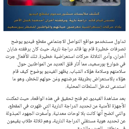
علوم وتكنولوجيا
المرأة والجمال
حوادث
تداول مستخدمو مواقع التواصل الاجتماعي مقطع فيديو يوضح
تصرفات خطيرة قام بها قائد دراجة نارية، حيث كان برفقته شابان
محافظات
آخران، وأدى الثلاثة حركات استعراضية خطيرة. تلك الأفعال جرت
في شوارع بورسعيد، مما أثار قلق العديد من المواطنين حول
سلامتهم وسلامة هؤلاء الشباب. يظهر الفيديو بوضوح كيف قام
هؤلاء بالاستعراض بطريقة عرضتهم ومَن حولهم للخطر، وهو ما
استدعى تدخل السلطات المحلية.
بعد مشاهدة الفيديو، تم فتح تحقيق في هذه الواقعة، حيث تمكنت
الأجهزة الأمنية من تحديد الدراجة النارية التي ظهرت في المقطع،
والتي اتضح أنها كانت بلا لوحات معدنية. وأسفرت الجهود المبذولة
عن تحديد هوية مستقلي الدراجة النارية، وهم ثلاثة طلاب يقيمون
في منطقتي العرب والشرق.