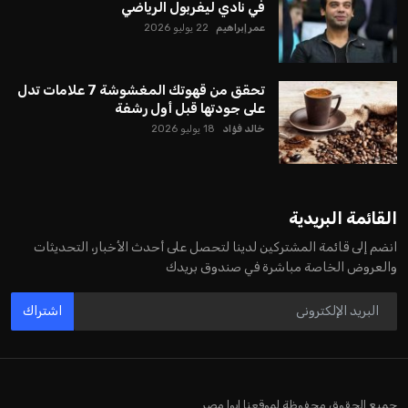
يبدو أن السويسري جياني إنفانتينو في طريقه للاحتفاظ بمنصبه
كرئيس للاتحاد الدولي لكرة القدم “فيفا” لفترة رابعة، بعد أن حصل
على تأييد واسع من أكثر من 200 اتحاد وطني من أصل 211 في
الجمعية العمومية. مما يعزز فرصته للفوز في الانتخابات المقررة عام
2027، ويجعله المرشح الأكثر حظًا حتى الآن.
هذا الدعم الواسع يأتي على الرغم من الانتقادات التي وجهت
لإنفانتينو في الآونة الأخيرة. حتى الآن، لم يتقدم أي مرشح منافس
في السباق الانتخابي، ولم تتمكن الأصوات المعارضة من التوصل إلى
اسم يوازن موقف إنفانتينو، قبل انتهاء فترة الترشح في نوفمبر
المقبل.
يعتمد إنفانتينو على قاعدة دعم قوية من الاتحادات القارية المختلفة،
بما في ذلك الاتحاد الأفريقي والآسيوي، بالإضافة إلى دعم غالبية
اتحادات أمريكا الجنوبية والكونكاكاف. وقد ساهمت مجموعة من
القرارات التي اتخذها في زيادة الموارد المالية لهذه الاتحادات، فضلاً