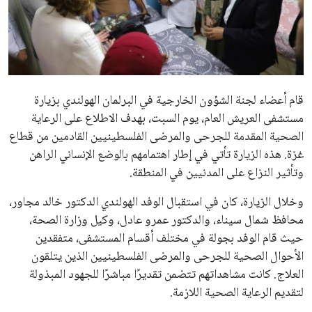
علوم وتكنولوجيا
المرأة والجمال
حوادث
قام أعضاء لجنة الشؤون الخارجية في البرلمان الهولندي بزيارة
مستشفى العريش العام، يوم السبت، بهدف الاطلاع على الرعاية
محافظات
الصحية المقدمة للجرحى والمرضى الفلسطينيين القادمين من قطاع
غزة. هذه الزيارة تأتي في إطار اهتمامهم بالوضع الإنساني الراهن
وتأثير النزاع على المدنيين في المنطقة.
وخلال الزيارة، كان في استقبال الوفد الهولندي الدكتور خالد مجاور،
محافظ شمال سيناء، والدكتور عمرو عادل، وكيل وزارة الصحة،
حيث قام الوفد بجولة في مختلف أقسام المستشفى، متفقدين
الأحوال الصحية للجرحى والمرضى الفلسطينيين الذين يتلقون
العلاج. كانت مشاهداتهم تتضمن تقديرًا مباشرًا للجهود المبذولة
لتقديم الرعاية الصحية اللازمة.