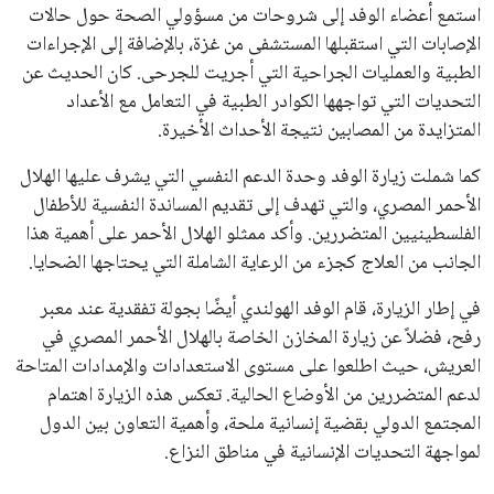
استمع أعضاء الوفد إلى شروحات من مسؤولي الصحة حول حالات
الإصابات التي استقبلها المستشفى من غزة، بالإضافة إلى الإجراءات
الطبية والعمليات الجراحية التي أجريت للجرحى. كان الحديث عن
التحديات التي تواجهها الكوادر الطبية في التعامل مع الأعداد
المتزايدة من المصابين نتيجة الأحداث الأخيرة.
كما شملت زيارة الوفد وحدة الدعم النفسي التي يشرف عليها الهلال
الأحمر المصري، والتي تهدف إلى تقديم المساندة النفسية للأطفال
الفلسطينيين المتضررين. وأكد ممثلو الهلال الأحمر على أهمية هذا
الجانب من العلاج كجزء من الرعاية الشاملة التي يحتاجها الضحايا.
في إطار الزيارة، قام الوفد الهولندي أيضًا بجولة تفقدية عند معبر
رفح، فضلاً عن زيارة المخازن الخاصة بالهلال الأحمر المصري في
العريش، حيث اطلعوا على مستوى الاستعدادات والإمدادات المتاحة
لدعم المتضررين من الأوضاع الحالية. تعكس هذه الزيارة اهتمام
المجتمع الدولي بقضية إنسانية ملحة، وأهمية التعاون بين الدول
لمواجهة التحديات الإنسانية في مناطق النزاع.