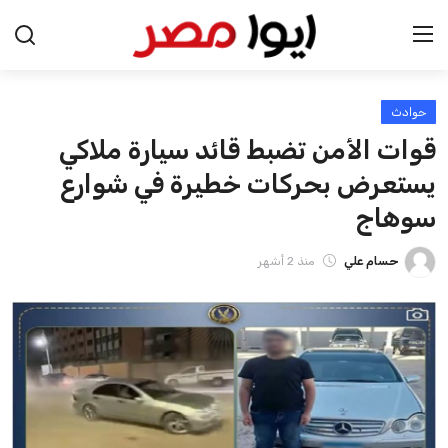
حوادث
الرئيسية
قوات الأمن تضبط قائد سيارة ملاكي
اخبار مصر
يستعرض بحركات خطيرة في شوارع
سوهاج
عرب وعالم
حسام علي
منذ 2 أشهر
اقتصاد
اخبار الرياضة
منوعات
فن وثقافة