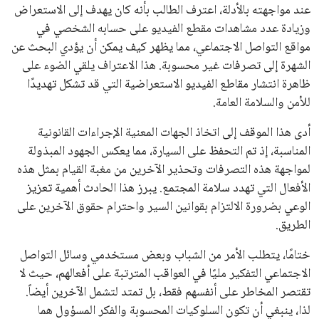
عند مواجهته بالأدلة، اعترف الطالب بأنه كان يهدف إلى الاستعراض
وزيادة عدد مشاهدات مقطع الفيديو على حسابه الشخصي في
مواقع التواصل الاجتماعي، مما يظهر كيف يمكن أن يؤدي البحث عن
الشهرة إلى تصرفات غير محسوبة. هذا الاعتراف يلقي الضوء على
ظاهرة انتشار مقاطع الفيديو الاستعراضية التي قد تشكل تهديدًا
للأمن والسلامة العامة.
أدى هذا الموقف إلى اتخاذ الجهات المعنية الإجراءات القانونية
المناسبة، إذ تم التحفظ على السيارة، مما يعكس الجهود المبذولة
لمواجهة هذه التصرفات وتحذير الآخرين من مغبة القيام بمثل هذه
الأفعال التي تهدد سلامة المجتمع. يبرز هذا الحادث أهمية تعزيز
الوعي بضرورة الالتزام بقوانين السير واحترام حقوق الآخرين على
الطريق.
ختامًا، يتطلب الأمر من الشباب وبعض مستخدمي وسائل التواصل
الاجتماعي التفكير مليًا في العواقب المترتبة على أفعالهم، حيث لا
تقتصر المخاطر على أنفسهم فقط، بل تمتد لتشمل الآخرين أيضاً.
لذا، ينبغي أن تكون السلوكيات المحسوبة والفكر المسؤول هما