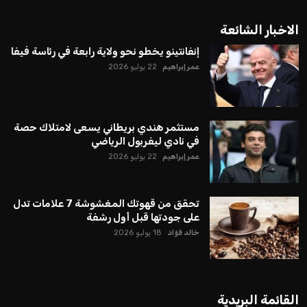
يبدو أن السويسري جياني إنفانتينو في طريقه للاحتفاظ بمنصبه
كرئيس للاتحاد الدولي لكرة القدم “فيفا” لفترة رابعة، بعد أن حصل
على تأييد واسع من أكثر من 200 اتحاد وطني من أصل 211 في
الجمعية العمومية. مما يعزز فرصته للفوز في الانتخابات المقررة عام
2027، ويجعله المرشح الأكثر حظًا حتى الآن.
هذا الدعم الواسع يأتي على الرغم من الانتقادات التي وجهت
لإنفانتينو في الآونة الأخيرة. حتى الآن، لم يتقدم أي مرشح منافس