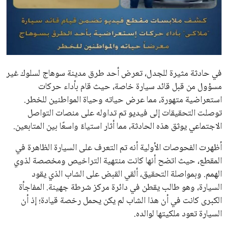
علوم وتكنولوجيا
المرأة والجمال
حوادث
في حادثة مثيرة للجدل، تعرض أحد طرق مدينة سوهاج لسلوك غير
مسؤول من قبل قائد سيارة خاصة، حيث قام بأداء حركات
محافظات
استعراضية متهورة، مما عرض حياته وحياة المواطنين للخطر.
توصلت التحقيقات إلى فيديو تم تداوله على منصات التواصل
الاجتماعي يوثق هذه الحادثة، مما أثار استياءً واسعًا بين المتابعين.
أظهرت الفحوصات الأولية أنه تم التعرف على السيارة الظاهرة في
المقطع، حيث اتضح أنها كانت منتهية التراخيص ومخصصة لذوي
الهمم. وبمواصلة التحقيق، ألقي القبض على الشاب الذي يقود
السيارة، وهو طالب يقطن في دائرة مركز شرطة جهينة. المفاجأة
الكبرى كانت في أن هذا الشاب لم يكن يحمل رخصة قيادة؛ إذ أن
السيارة تعود ملكيتها لوالده.