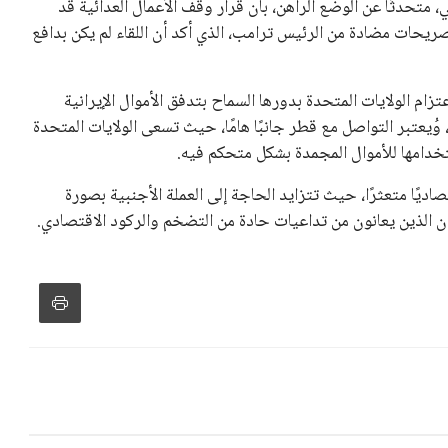
تحدثًا عن الوضع الراهن، بأن قرار وقف الأعمال العدائية قد
تصريحات مضادة من الرئيس ترامب، الذي أكد أن اللقاء لم يكن بدافع
تزام الولايات المتحدة بدورها السماح بتدفق الأموال الإيرانية
، وُيعتبر التواصل مع قطر جانبًا هامًا، حيث تسعى الولايات المتحدة
خدامها للأموال المجمدة بشكل متحكم فيه.
اديًا متعثرًا، حيث تتزايد الحاجة إلى العملة الأجنبية بصورة
ران الذين يعانون من تداعيات حادة من التضخم والركود الاقتصادي.