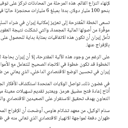
لإنهاء النزاع القائم. هذه المرحلة من المحادثات تركز على توفي
علوم وتكنولوجيا
بنحو 100 مليار دولار، بدءًا بمبلغ 6 مليارات محتجزة حاليًا في قطر.
المرأة والجمال
تسعى الخطة المُقترحة إلى تعزيز إمكانية إيران في شراء السلع 
موفَّرة من أصولها المالية المجمدة، والتي تشكلت نتيجة العقوب
حوادث
بالإفراج عنها.
محافظات
على الرغم من وجود هذه الآلية المقترحة، إلا أن إيران بحاجة ل
الخطوة قد تكون خطوة في الاتجاه الصحيح للتعامل مع الأموال 
إيران في تحسين الوضع الاقتصادي الداخلي، الذي يعاني من 
في غضون ذلك، تواصل الولايات المتحدة استكشاف الأفكار الجدي
أتاح إعادة فتح مضيق هرمز. ويعتبر تقديم تسهيلات معينة من
التعاون بهدف تحقيق الاستقرار على الصعيدين الاقتصادي وال
سنام الوكيل، من معهد تشاتام هاوس، أوضحت أن الإفراج المحدو
طهران دفعة لمواجهة الانهيار الاقتصادي الذي تعاني منه في ظ