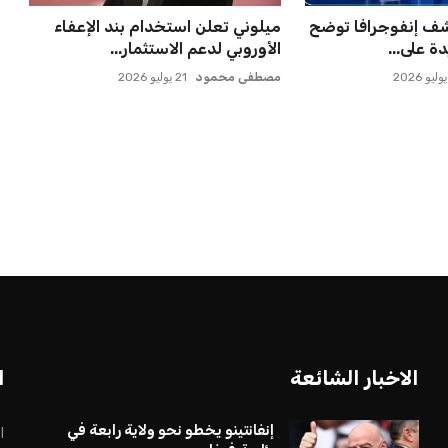
كشف إنفوجرافا توضح
ميلوني تعلن استخدام بند الإعفاء
ة على...
الأوروبي لدعم الاستثمار...
مصطفى محمود
21 يوليو 2026
الاخبار الشائعة
ا
إنفانتينو يخطو نحو ولاية رابعة في
ا