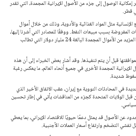
ر إمكانية الوصول إلى جزء من الأصول الإيرانية المجمدة، التي تقدر
الإنسانية مثل المواد الغذائية والأدوية، وذلك من خلال أموال
ات المفروضة بسبب مبيعات النفط. ووفقًا للمصادر التي أشرنا إليها،
تأمل إيران أن تكون هذه الاتفاقيات بمثابة بداية للحصول على المزيد من الأموال المجمدة البالغة 24 مليار دولار التي تطالب
موافقتها قبل أن يتم تنفيذها. وقد أشار بعض الخبراء إلى أن هذه
الإيرانية المجمدة الأخرى في جميع أنحاء العالم، ما يعكس رغبة
ضغوط شديدة.
دة في المحادثات النووية مع إيران، عقب الاتفاق الأخير الذي
 قبل الولايات المتحدة كجزء من المناقشات يأتي في إطار تحسين
سياسي.
د عن الأصول قد يمثل دعمًا حيويًا للاقتصاد الإيراني، بما يعطي
ل تفشي التضخم وارتفاع أسعار العملات الأجنبية.