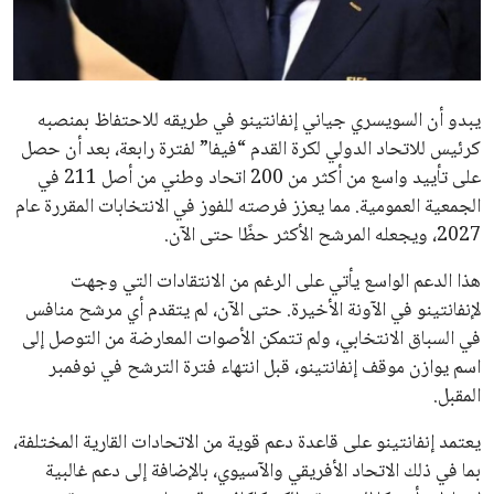
مستثمر هندي بريطاني يسعى لامتلاك حصة
في نادي ليفربول الرياضي
عمر إبراهيم
22 يوليو 2026
تحقق من قهوتك المغشوشة 7 علامات تدل
على جودتها قبل أول رشفة
خالد فؤاد
18 يوليو 2026
القائمة البريدية
انضم إلى قائمة المشتركين لدينا لتحصل على أحدث الأخبار، التحديثات
والعروض الخاصة مباشرة في صندوق بريدك
اشتراك