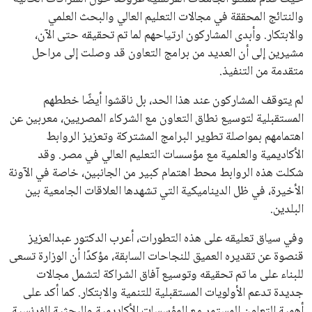
يبدو أن السويسري جياني إنفانتينو في طريقه للاحتفاظ بمنصبه
كرئيس للاتحاد الدولي لكرة القدم “فيفا” لفترة رابعة، بعد أن حصل
على تأييد واسع من أكثر من 200 اتحاد وطني من أصل 211 في
الجمعية العمومية. مما يعزز فرصته للفوز في الانتخابات المقررة عام
2027، ويجعله المرشح الأكثر حظًا حتى الآن.
هذا الدعم الواسع يأتي على الرغم من الانتقادات التي وجهت
لإنفانتينو في الآونة الأخيرة. حتى الآن، لم يتقدم أي مرشح منافس
في السباق الانتخابي، ولم تتمكن الأصوات المعارضة من التوصل إلى
اسم يوازن موقف إنفانتينو، قبل انتهاء فترة الترشح في نوفمبر
المقبل.
يعتمد إنفانتينو على قاعدة دعم قوية من الاتحادات القارية المختلفة،
بما في ذلك الاتحاد الأفريقي والآسيوي، بالإضافة إلى دعم غالبية
اتحادات أمريكا الجنوبية والكونكاكاف. وقد ساهمت مجموعة من