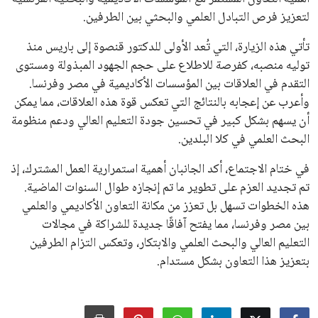
القرارات التي اتخذها في زيادة الموارد المالية لهذه الاتحادات، فضلاً
عن رفع عدد الفرق المشاركة في كأس العالم، وإطلاق بطولات دولية
جديدة تحت مظلة “فيفا”.
على الجانب الآخر، تتركز المعارضة بشكل ملحوظ داخل القارة
الأوروبية، حيث ارتفعت حدة الانتقادات الموجهة إلى إنفانتينو
بسبب التوسع المستمر في البطولات الدولية وأثر ذلك على الجدول
الزمني للمسابقات المحلية. وقد دعا رئيس رابطة الدوري الإسباني،
خافيير تيباس، إلى تنحّي إنفانتينو، معتبراً أن سياساته تضر بصناعة
كرة القدم وتزيد من ضغوط المباريات.
على الرغم من هذه الانتقادات، تشير التوقعات إلى أن إنفانتينو
يمتلك فرصًا كبيرة للفوز بولاية جديدة، خصوصًا في ظل غياب
منافس قوي يتمتع بإجماع داخل الأسرة الكروية الدولية. هذا يعزز
من فرص استمراره في قيادة “فيفا” حتى عام 2031.