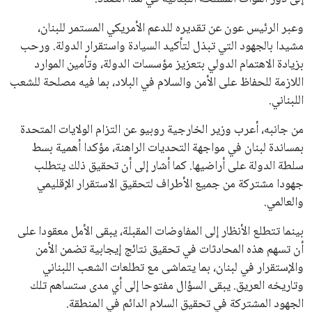
وعبر الرئيس عون عن تقديره للدعم الأمريكي المستمر للبنان،
مشيدا بالجهود التي تبذل لتأكيد السيادة واستقرار الدولة. ورحب
بزيادة الاهتمام الدولي بتعزيز مؤسسات الدولة، وتأمين الموارد
اللازمة للحفاظ على الأمن والسلام في البلاد، بما فيه مصلحة للشعب
اللبناني.
من جانبه، أعرب وزير الخارجية روبيو عن التزام الولايات المتحدة
بمساندة لبنان في مواجهة التحديات الراهنة، مؤكدا أهمية بسط
سلطة الدولة على أراضيها. كما أشار إلى أن تحقيق ذلك يتطلب
جهودا مشتركة من جميع الأطراف لتحقيق الاستقرار الإقليمي
والعالمي.
بينما تتطلع الأنظار إلى المفاوضات المقبلة، يبقى الأمل معقودا على
أن تسهم هذه المحادثات في تحقيق نتائج إيجابية تضمن الأمن
والإستقرار في لبنان، بما يتماشى مع تطلعات الشعب اللبناني
وتاريخه العريق. يبقى السؤال مفتوحا إلى أي مدى ستساهم تلك
الجهود المشتركة في تحقيق السلام الدائم في المنطقة.