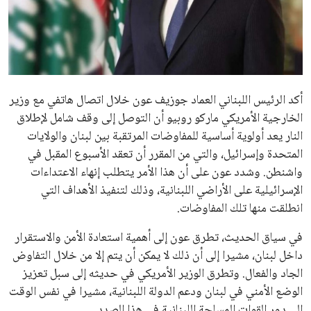
علوم وتكنولوجيا
المرأة والجمال
حوادث
أكد الرئيس اللبناني العماد جوزيف عون خلال اتصال هاتفي مع وزير
الخارجية الأمريكي ماركو روبيو أن التوصل إلى وقف شامل لإطلاق
محافظات
النار يعد أولوية أساسية للمفاوضات المرتقبة بين لبنان والولايات
المتحدة وإسرائيل، والتي من المقرر أن تعقد الأسبوع المقبل في
واشنطن. وشدد عون على أن هذا الأمر يتطلب إنهاء الاعتداءات
الإسرائيلية على الأراضي اللبنانية، وذلك لتنفيذ الأهداف التي
انطلقت منها تلك المفاوضات.
في سياق الحديث، تطرق عون إلى أهمية استعادة الأمن والاستقرار
داخل لبنان، مشيرا إلى أن ذلك لا يمكن أن يتم إلا من خلال التفاوض
الجاد والفعال. وتطرق الوزير الأمريكي في حديثه إلى سبل تعزيز
الوضع الأمني في لبنان ودعم الدولة اللبنانية، مشيرا في نفس الوقت
إلى دور القوات المسلحة اللبنانية في هذا الصدد.