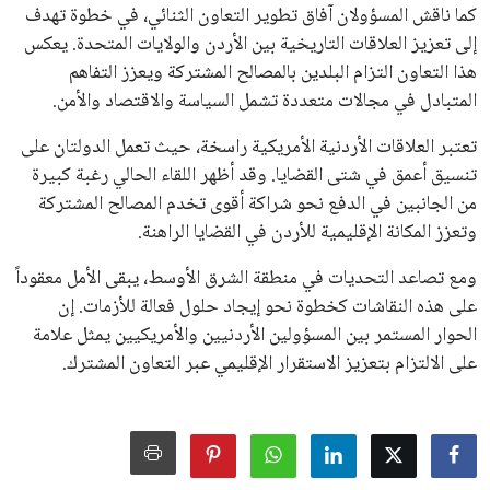
كما ناقش المسؤولان آفاق تطوير التعاون الثنائي، في خطوة تهدف
إلى تعزيز العلاقات التاريخية بين الأردن والولايات المتحدة. يعكس
هذا التعاون التزام البلدين بالمصالح المشتركة ويعزز التفاهم
المتبادل في مجالات متعددة تشمل السياسة والاقتصاد والأمن.
تعتبر العلاقات الأردنية الأمريكية راسخة، حيث تعمل الدولتان على
تنسيق أعمق في شتى القضايا. وقد أظهر اللقاء الحالي رغبة كبيرة
من الجانبين في الدفع نحو شراكة أقوى تخدم المصالح المشتركة
وتعزز المكانة الإقليمية للأردن في القضايا الراهنة.
ومع تصاعد التحديات في منطقة الشرق الأوسط، يبقى الأمل معقوداً
على هذه النقاشات كخطوة نحو إيجاد حلول فعالة للأزمات. إن
الحوار المستمر بين المسؤولين الأردنيين والأمريكيين يمثل علامة
على الالتزام بتعزيز الاستقرار الإقليمي عبر التعاون المشترك.