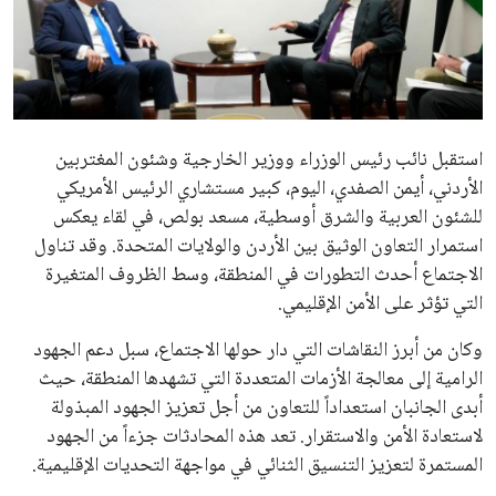
علوم وتكنولوجيا
المرأة والجمال
حوادث
استقبل نائب رئيس الوزراء ووزير الخارجية وشئون المغتربين
الأردني، أيمن الصفدي، اليوم، كبير مستشاري الرئيس الأمريكي
محافظات
للشئون العربية والشرق أوسطية، مسعد بولص، في لقاء يعكس
استمرار التعاون الوثيق بين الأردن والولايات المتحدة. وقد تناول
الاجتماع أحدث التطورات في المنطقة، وسط الظروف المتغيرة
التي تؤثر على الأمن الإقليمي.
وكان من أبرز النقاشات التي دار حولها الاجتماع، سبل دعم الجهود
الرامية إلى معالجة الأزمات المتعددة التي تشهدها المنطقة، حيث
أبدى الجانبان استعداداً للتعاون من أجل تعزيز الجهود المبذولة
لاستعادة الأمن والاستقرار. تعد هذه المحادثات جزءاً من الجهود
المستمرة لتعزيز التنسيق الثنائي في مواجهة التحديات الإقليمية.