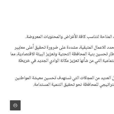
نفانتينو في الآونة الأخيرة. حتى الآن، لم يتقدم أي مرشح منافس
 إلى اسم يوازن موقف إنفانتينو، قبل انتهاء فترة الترشح في
تلفة، بما في ذلك الاتحاد الأفريقي والآسيوي، بالإضافة إلى دعم
عة من القرارات التي اتخذها في زيادة الموارد المالية لهذه
، وإطلاق بطولات دولية جديدة تحت مظلة “فيفا”.
لأوروبية، حيث ارتفعت حدة الانتقادات الموجهة إلى إنفانتينو
دول الزمني للمسابقات المحلية. وقد دعا رئيس رابطة الدوري
اساته تضر بصناعة كرة القدم وتزيد من ضغوط المباريات.
و يمتلك فرصًا كبيرة للفوز بولاية جديدة، خصوصًا في ظل غياب
زز من فرص استمراره في قيادة “فيفا” حتى عام 2031.