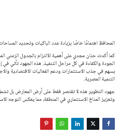
هذا الدعم الواسع يأتي على الرغم من الانتقادات التي وجهت لإ
في السباق الانتخابي، ولم تتمكن الأصوات المعارضة من التوصل
نوفمبر المقبل.
يعتمد إنفانتينو على قاعدة دعم قوية من الاتحادات القارية المخ
غالبية اتحادات أمريكا الجنوبية والكونكاكاف. وقد ساهمت مجمو
الاتحادات، فضلاً عن رفع عدد الفرق المشاركة في كأس العالم
على الجانب الآخر، تتركز المعارضة بشكل ملحوظ داخل القارة ا
بسبب التوسع المستمر في البطولات الدولية وأثر ذلك على الج
الإسباني، خافيير تيباس، إلى تنحّي إنفانتينو، معتبراً أن سي
على الرغم من هذه الانتقادات، تشير التوقعات إلى أن إنفانتين
منافس قوي يتمتع بإجماع داخل الأسرة الكروية الدولية. هذا يع