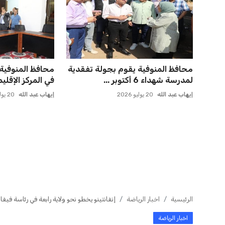
حسام حسن يتولى قيادة الفراعنة في
برشلونة يخطط ل
أول مواجهة رسمية بعد ك...
كريم أديمي الجد
عمر إبراهيم
21 يوليو 2026
عمر إبراهيم
22 يوليو 2026