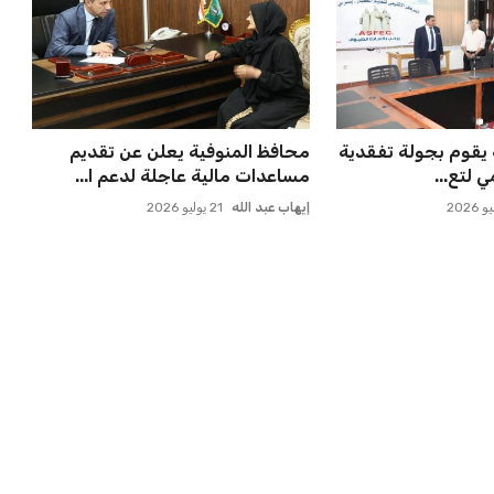
لإعلان عن صفقة
صفقة سوبر تعوض ماييلي شالوليلي
يدة
وماباسا هدف بيراميدز الر...
عمر إبراهيم
21 يوليو 2026