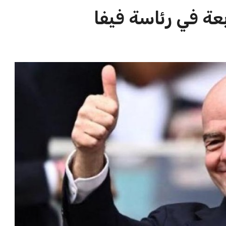
الاخبار الشائعة
ا
إنفانتينو يخطو نحو ولاية رابعة في
ا
رئاسة فيفا
ا
عمر إبراهيم
22 يوليو 2026
مستثمر هندي بريطاني يسعى لامتلاك
حصة في نادي ليفربول الرياضي
عمر إبراهيم
22 يوليو 2026
تحقق من قهوتك المغشوشة 7 علامات
تدل على جودتها قبل أول رشفة
خالد فؤاد
18 يوليو 2026