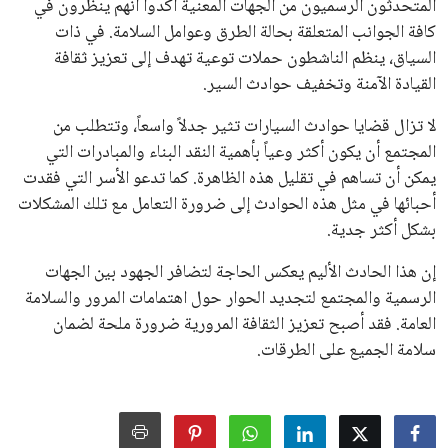
القرارات التي اتخذها في زيادة الموارد المالية لهذه الاتحادات، فضلاً
عن رفع عدد الفرق المشاركة في كأس العالم، وإطلاق بطولات دولية
جديدة تحت مظلة “فيفا”.
على الجانب الآخر، تتركز المعارضة بشكل ملحوظ داخل القارة
الأوروبية، حيث ارتفعت حدة الانتقادات الموجهة إلى إنفانتينو
بسبب التوسع المستمر في البطولات الدولية وأثر ذلك على الجدول
الزمني للمسابقات المحلية. وقد دعا رئيس رابطة الدوري الإسباني،
خافيير تيباس، إلى تنحّي إنفانتينو، معتبراً أن سياساته تضر بصناعة
كرة القدم وتزيد من ضغوط المباريات.
على الرغم من هذه الانتقادات، تشير التوقعات إلى أن إنفانتينو
يمتلك فرصًا كبيرة للفوز بولاية جديدة، خصوصًا في ظل غياب
منافس قوي يتمتع بإجماع داخل الأسرة الكروية الدولية. هذا يعزز
من فرص استمراره في قيادة “فيفا” حتى عام 2031.