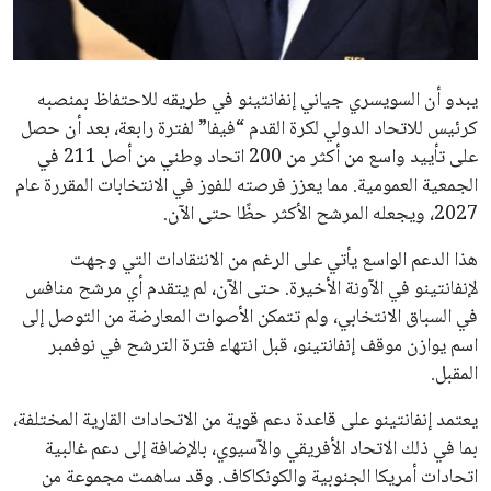
مستثمر هندي بريطاني يسعى لامتلاك حصة
في نادي ليفربول الرياضي
عمر إبراهيم
22 يوليو 2026
تحقق من قهوتك المغشوشة 7 علامات تدل
على جودتها قبل أول رشفة
خالد فؤاد
18 يوليو 2026
القائمة البريدية
انضم إلى قائمة المشتركين لدينا لتحصل على أحدث الأخبار، التحديثات
والعروض الخاصة مباشرة في صندوق بريدك
اشتراك