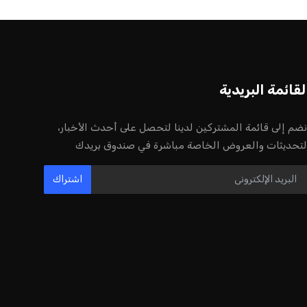
أخر الأخبار
إنفانتينو يخطو نحو ولاية رابعة في رئاسة
فيفا
عمر إبراهيم
22 يوليو 2026
مستثمر هندي بريطاني يسعى لامتلاك
حصة في نادي ليفربول الرياضي
عمر إبراهيم
22 يوليو 2026
بريطانيا تعلن دعمها لاستخدام أمريكا
قواعدها العسكرية لتنفيذ ضربات ضد
إيران
كريم أشرف
22 يوليو 2026