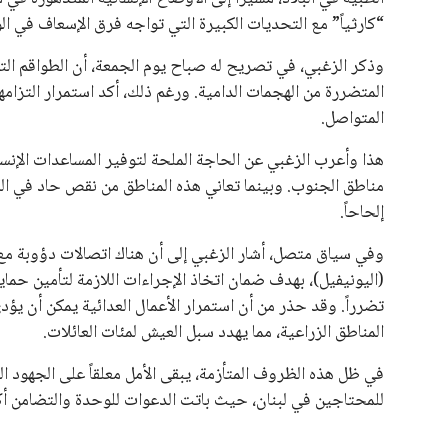
“كارثياً” مع التحديات الكبيرة التي تواجه فرق الإسعاف في ا
وذكر الزغبي، في تصريح له صباح يوم الجمعة، أن الطواقم ا
المتضررة من الهجمات الدامية. ورغم ذلك، أكد استمرار التزام
المتواصل.
هذا وأعرب الزغبي عن الحاجة الملحة لتوفير المساعدات الإنس
مناطق الجنوب. وبينما تعاني هذه المناطق من نقص حاد في المؤ
إلحاحاً.
وفي سياق متصل، أشار الزغبي إلى أن هناك اتصالات دؤوبة مع ا
(اليونيفيل)، بهدف ضمان اتخاذ الإجراءات اللازمة لتأمين حماية
تضرراً. وقد حذر من أن استمرار الأعمال العدائية يمكن أن يؤد
المناطق الزراعية، مما يهدد سبل العيش لمئات العائلات.
في ظل هذه الظروف المتأزمة، يبقى الأمل معلقاً على الجهود ال
للمحتاجين في لبنان، حيث باتت الدعوات للوحدة والتضامن 