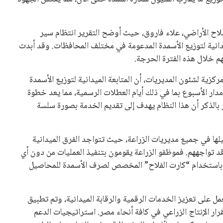
لاح الأراضي، علاء فاروق، حيث أوضح التقرير انتظام سير
يدانية لتوزيع الأسمدة المدعومة في مختلف المحافظات. وقد أبدت
هم خلال هذه الفترة الحرجة.
ية لشئون المديريات، أن المتابعة الميدانية لتوزيع الأسمدة
دار الأسبوع بما في ذلك أيام العطلات الرسمية، مما يعد خطوة
 بالذكر أن هذا النظام يهدف إلى تقديم الخدمة بصورة سلسة
يلها في جميع مديريات الزراعة، حيث تتواجد الفرق الميدانية
د تواجههم. فموظفو الزراعة يقومون بتنفيذ العمليات من دون أي
ذلك باستخدام “كارت الفلاح” المخصص لصرف الأسمدة للمحاصيل
تعمل على تعزيز الخدمات الرقمية والرقابة الميدانية، وتم تطبيق
ر الإنتاج الزراعي في كافة أنحاء مصر. استراتيجيات الدعم