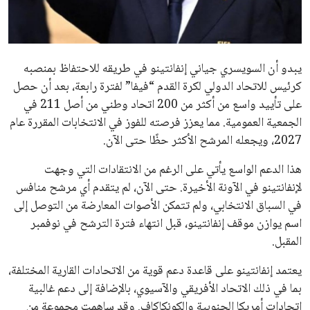
مستثمر هندي بريطاني يسعى لامتلاك حصة
في نادي ليفربول الرياضي
عمر إبراهيم
22 يوليو 2026
تحقق من قهوتك المغشوشة 7 علامات تدل
على جودتها قبل أول رشفة
خالد فؤاد
18 يوليو 2026
القائمة البريدية
انضم إلى قائمة المشتركين لدينا لتحصل على أحدث الأخبار، التحديثات
والعروض الخاصة مباشرة في صندوق بريدك
اشتراك