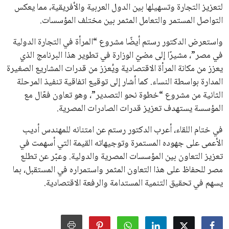
القرارات التي اتخذها في زيادة الموارد المالية لهذه الاتحادات، فضلاً
عن رفع عدد الفرق المشاركة في كأس العالم، وإطلاق بطولات دولية
جديدة تحت مظلة “فيفا”.
على الجانب الآخر، تتركز المعارضة بشكل ملحوظ داخل القارة
الأوروبية، حيث ارتفعت حدة الانتقادات الموجهة إلى إنفانتينو
بسبب التوسع المستمر في البطولات الدولية وأثر ذلك على الجدول
الزمني للمسابقات المحلية. وقد دعا رئيس رابطة الدوري الإسباني،
خافيير تيباس، إلى تنحّي إنفانتينو، معتبراً أن سياساته تضر بصناعة
كرة القدم وتزيد من ضغوط المباريات.
على الرغم من هذه الانتقادات، تشير التوقعات إلى أن إنفانتينو
يمتلك فرصًا كبيرة للفوز بولاية جديدة، خصوصًا في ظل غياب
منافس قوي يتمتع بإجماع داخل الأسرة الكروية الدولية. هذا يعزز
من فرص استمراره في قيادة “فيفا” حتى عام 2031.