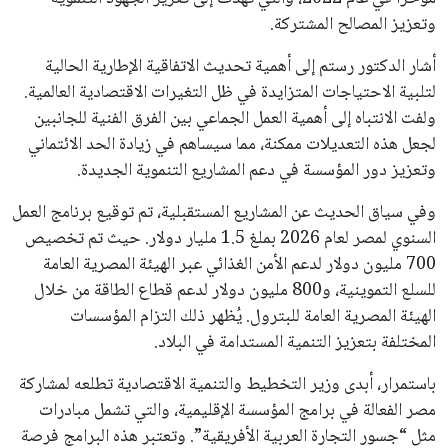
يبدو أن السويسري جياني إنفانتينو في طريقه للاحتفاظ بمنصبه
كرئيس للاتحاد الدولي لكرة القدم “فيفا” لفترة رابعة، بعد أن حصل
على تأييد واسع من أكثر من 200 اتحاد وطني من أصل 211 في
الجمعية العمومية. مما يعزز فرصته للفوز في الانتخابات المقررة عام
2027، ويجعله المرشح الأكثر حظًا حتى الآن.
هذا الدعم الواسع يأتي على الرغم من الانتقادات التي وجهت
لإنفانتينو في الآونة الأخيرة. حتى الآن، لم يتقدم أي مرشح منافس
في السباق الانتخابي، ولم تتمكن الأصوات المعارضة من التوصل إلى
اسم يوازن موقف إنفانتينو، قبل انتهاء فترة الترشح في نوفمبر
المقبل.
يعتمد إنفانتينو على قاعدة دعم قوية من الاتحادات القارية المختلفة،
بما في ذلك الاتحاد الأفريقي والآسيوي، بالإضافة إلى دعم غالبية
اتحادات أمريكا الجنوبية والكونكاكاف. وقد ساهمت مجموعة من