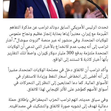
علوم وتكنولوجيا
المرأة والجمال
تحدث الرئيس الأمريكي السابق دونالد ترامب عن مذكرة التفاهم
حوادث
المُبرمة مع إيران، معتبراً إياها بمثابة إنجاز عظيم ونجاح ملموس
للولايات المتحدة. وفي منشور له عبر منصة “تروث سوشال”، أشار
محافظات
ترامب إلى أنه يجب عدم الانخداع بالأخبار التي تدعي أن الولايات
المتحدة ملتزمة بدفع 300 مليار دولار لإيران، واصفاً تلك التقارير
بأنها أخبار كاذبة لا تستند إلى الواقع.
وأكد ترامب أن الاتفاق دخل في مصلحة الولايات المتحدة، مشيراً
إلى أنه أفضى إلى انخفاض أسعار النفط وزيادة الاستقرار في
الأسواق المالية. كما دعا المتابعين إلى النظر إلى التحركات في
أسواق الأسهم كمؤشر على الأثر الإيجابي لهذا الاتفاق.
وفي سياق حديثه، اتهم ترامب الحزب الديمقراطي بإطلاق حملة
دعائية تهدف إلى تشويه صورة الاتفاق والتشكيك في مصداقيته.