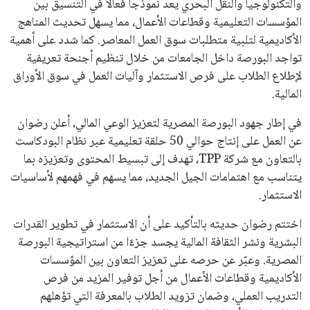
هذا الدعم الواسع يأتي على الرغم من الانتقادات التي وجهت
لإنفانتينو في الآونة الأخيرة. حتى الآن، لم يتقدم أي مرشح منافس
في السباق الانتخابي، ولم تتمكن الأصوات المعارضة من التوصل إلى
اسم يوازن موقف إنفانتينو، قبل انتهاء فترة الترشح في نوفمبر
المقبل.
يعتمد إنفانتينو على قاعدة دعم قوية من الاتحادات القارية المختلفة،
بما في ذلك الاتحاد الأفريقي والآسيوي، بالإضافة إلى دعم غالبية
اتحادات أمريكا الجنوبية والكونكاكاف. وقد ساهمت مجموعة من
القرارات التي اتخذها في زيادة الموارد المالية لهذه الاتحادات، فضلاً
عن رفع عدد الفرق المشاركة في كأس العالم، وإطلاق بطولات دولية
جديدة تحت مظلة “فيفا”.
على الجانب الآخر، تتركز المعارضة بشكل ملحوظ داخل القارة
الأوروبية، حيث ارتفعت حدة الانتقادات الموجهة إلى إنفانتينو
بسبب التوسع المستمر في البطولات الدولية وأثر ذلك على الجدول
الزمني للمسابقات المحلية. وقد دعا رئيس رابطة الدوري الإسباني،
خافيير تيباس، إلى تنحّي إنفانتينو، معتبراً أن سياساته تضر بصناعة