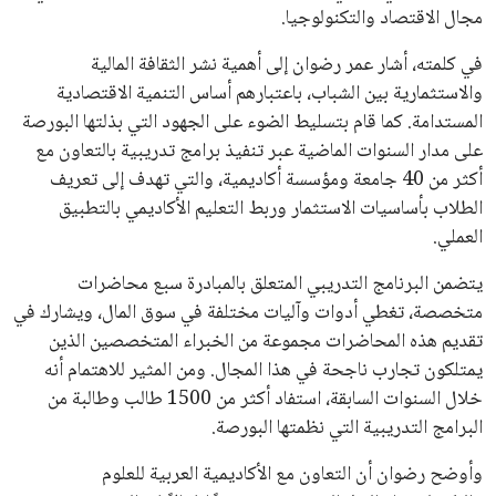
يبدو أن السويسري جياني إنفانتينو في طريقه للاحتفاظ بمنصبه
كرئيس للاتحاد الدولي لكرة القدم “فيفا” لفترة رابعة، بعد أن حصل
على تأييد واسع من أكثر من 200 اتحاد وطني من أصل 211 في
الجمعية العمومية. مما يعزز فرصته للفوز في الانتخابات المقررة عام
2027، ويجعله المرشح الأكثر حظًا حتى الآن.