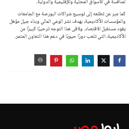
كرة القدم وتزيد من ضغوط المباريات.
على الرغم من هذه الانتقادات، تشير التوقعات إلى أن إنفانتينو
يمتلك فرصًا كبيرة للفوز بولاية جديدة، خصوصًا في ظل غياب
منافس قوي يتمتع بإجماع داخل الأسرة الكروية الدولية. هذا يعزز
من فرص استمراره في قيادة “فيفا” حتى عام 2031.