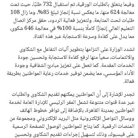
وفيما يتعلق بالطلبات الورقية، تم استقبال 732 طلبًا، حيث تمت
معالجة 624 منها، ما يعكس نسبة إنجاز تبلغ 85%، وما زال 108
طلبات تحت المتابعة. ولتعزيز فعالية الردود، حقق مركز اتصال
التعليم العالي إنجازًا كاملًا بنسبة 100% في معالجة 646 شكوى،
مما يدل على كفاءة وسرعة الاستجابة عبر هذه القناة.
تشدد الوزارة على التزامها بتطوير آليات التفاعل مع الشكاوى
والالتماسات، سعياً منها لرفع كفاءة الاستجابة وتحسين جودة
الخدمات المقدمة. كما تعمل على تعزيز مبادئ الشفافية وجودة
الأداء المؤسسي، مما يضمن توفير خدمات رعاية المواطنين بطريقة
فعالة.
تجدر الإشارة إلى أن المواطنين يمكنهم تقديم الشكاوى والطلبات
عبر عدة قنوات متنوعة تشمل المقر الرئيسي للإدارة العامة لخدمة
المواطنين بمدينة القاهرة، بالإضافة إلى توافر خطوط الهاتف
ووسائل التواصل الإلكترونية مثل البريد الإلكتروني ومجموعة من
المنصات الرقمية. كما يتاح للمواطنين الوصول للصفحة الرسمية
على فيسبوك، وذلك لتسهيل إجراءات تقديم الشكاوى وتحسين