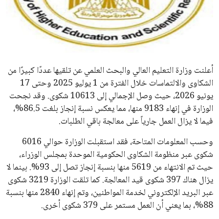
علوم وتكنولوجيا
المرأة والجمال
حوادث
أعلنت وزارة التعليم العالي والبحث العلمي عن تلقيها عددًا كبيرًا من
الشكاوى والالتماسات خلال الفترة من 1 يوليو 2025 وحتى 17
محافظات
يونيو 2026، حيث وصل الإجمالي إلى 10613 شكوى. وقد نجحت
الوزارة في إنهاء 9183 منها، مما يعكس نسبة إنجاز بلغت 86.5%،
فيما لا يزال العمل جارياً على معالجة باقي الطلبات.
وحسب المعلومات المتاحة، فقد استقبلت الوزارة حوالي 6016
شكوى عبر منظومة الشكاوى الحكومية الموحدة بمجلس الوزراء،
حيث تم الانتهاء من 5619 منها بنسبة إنجاز تصل إلى 93%. بينما لا
يزال هناك 397 شكوى قيد المعالجة. كما تلقت الوزارة 3219 شكوى
عبر البريد الإلكتروني لخدمة المواطنين، وتم إنهاء 2840 منها بنسبة
88%، بما يعني أن العمل مستمر على 379 شكوى أخرى.