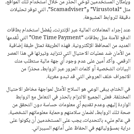
يعتمد إنفانتينو على قاعدة دعم قوية من الاتحادات القارية المختلفة،
بما في ذلك الاتحاد الأفريقي والآسيوي، بالإضافة إلى دعم غالبية
اتحادات أمريكا الجنوبية والكونكاكاف. وقد ساهمت مجموعة من
القرارات التي اتخذها في زيادة الموارد المالية لهذه الاتحادات، فضلاً
عن رفع عدد الفرق المشاركة في كأس العالم، وإطلاق بطولات دولية
جديدة تحت مظلة “فيفا”.
على الجانب الآخر، تتركز المعارضة بشكل ملحوظ داخل القارة
الأوروبية، حيث ارتفعت حدة الانتقادات الموجهة إلى إنفانتينو
بسبب التوسع المستمر في البطولات الدولية وأثر ذلك على الجدول
الزمني للمسابقات المحلية. وقد دعا رئيس رابطة الدوري الإسباني،
خافيير تيباس، إلى تنحّي إنفانتينو، معتبراً أن سياساته تضر بصناعة
كرة القدم وتزيد من ضغوط المباريات.
على الرغم من هذه الانتقادات، تشير التوقعات إلى أن إنفانتينو
يمتلك فرصًا كبيرة للفوز بولاية جديدة، خصوصًا في ظل غياب
منافس قوي يتمتع بإجماع داخل الأسرة الكروية الدولية. هذا يعزز
من فرص استمراره في قيادة “فيفا” حتى عام 2031.