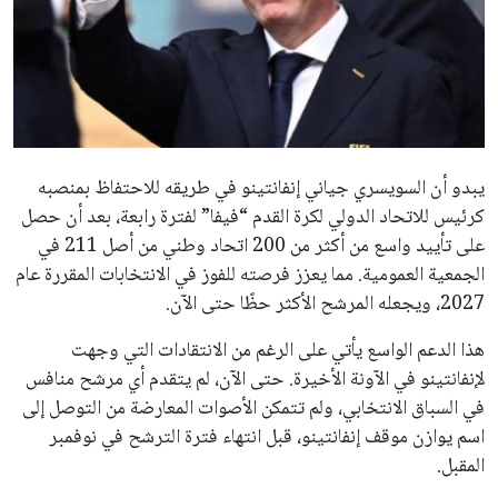
إنفانتينو يخطو نحو ولاية رابعة في رئاسة فيفا
عمر إبراهيم
22 يوليو 2026
مستثمر هندي بريطاني يسعى لامتلاك حصة
في نادي ليفربول الرياضي
عمر إبراهيم
22 يوليو 2026
تحقق من قهوتك المغشوشة 7 علامات تدل
على جودتها قبل أول رشفة
خالد فؤاد
18 يوليو 2026
القائمة البريدية
انضم إلى قائمة المشتركين لدينا لتحصل على أحدث الأخبار، التحديثات
والعروض الخاصة مباشرة في صندوق بريدك