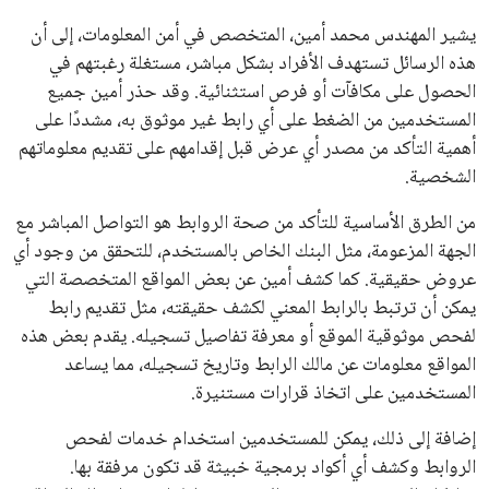
يبدو أن السويسري جياني إنفانتينو في طريقه للاحتفاظ بمنصبه
كرئيس للاتحاد الدولي لكرة القدم “فيفا” لفترة رابعة، بعد أن حصل
على تأييد واسع من أكثر من 200 اتحاد وطني من أصل 211 في
الجمعية العمومية. مما يعزز فرصته للفوز في الانتخابات المقررة عام
2027، ويجعله المرشح الأكثر حظًا حتى الآن.
هذا الدعم الواسع يأتي على الرغم من الانتقادات التي وجهت
لإنفانتينو في الآونة الأخيرة. حتى الآن، لم يتقدم أي مرشح منافس
في السباق الانتخابي، ولم تتمكن الأصوات المعارضة من التوصل إلى
اسم يوازن موقف إنفانتينو، قبل انتهاء فترة الترشح في نوفمبر
المقبل.