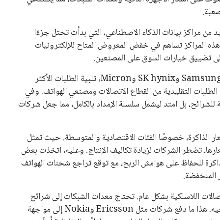
 كرئيس للاتحاد الدولي لكرة القدم “فيفا” لفترة رابعة، بعد أن
حصل على تأييد واسع من أكثر من 200 اتحاد وطني من أصل 211 في الجمعية العمومية. مما يعزز فرصته للفوز في الانتخابات
نفانتينو في الآونة الأخيرة. حتى الآن، لم يتقدم أي مرشح منافس
 إلى اسم يوازن موقف إنفانتينو، قبل انتهاء فترة الترشح في
تلفة، بما في ذلك الاتحاد الأفريقي والآسيوي، بالإضافة إلى دعم
عة من القرارات التي اتخذها في زيادة الموارد المالية لهذه
، وإطلاق بطولات دولية جديدة تحت مظلة “فيفا”.
لأوروبية، حيث ارتفعت حدة الانتقادات الموجهة إلى إنفانتينو