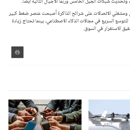
دول الزمني للمسابقات المحلية. وقد دعا رئيس رابطة الدوري
اساته تضر بصناعة كرة القدم وتزيد من ضغوط المباريات.
و يمتلك فرصًا كبيرة للفوز بولاية جديدة، خصوصًا في ظل غياب
زز من فرص استمراره في قيادة “فيفا” حتى عام 2031.