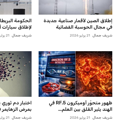
ميسي يعود إلى مسقط رأسه في
مصر تحقق قفزة
روساريو للاسترخاء بعد الهزيم...
فيفا بارتفاع 5 مراكز ماذا ي...
عمر إبراهيم
21 يوليو 2026
عمر إبراهيم
21 يوليو 2026
مستثمر هندي بريطاني يسعى
مصر تنطلق في رح
لامتلاك حصة في نادي ليفربول ال...
بقيادة حسام حس
عمر إبراهيم
22 يوليو 2026
عمر إبراهيم
21 يوليو 2026