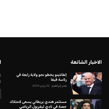
الاخبار الشائعة
ا
إنفانتينو يخطو نحو ولاية رابعة في
ا
رئاسة فيفا
ا
عمر إبراهيم
22 يوليو 2026
مستثمر هندي بريطاني يسعى لامتلاك
حصة في نادي ليفربول الرياضي