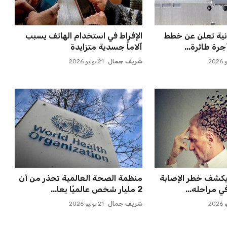
 قوية في تصنيف
مورينيو يتخذ قراراً حاسماً بشأن
مستقبل جونزالو جارسيا ف...
عمر إبراهيم
21 يوليو 2026
لة أمم إفريقيا
يويفا يفرض عقوبات على سيسكا
ن في أول تح...
صوفيا بسبب التحية النازية ف...
عمر إبراهيم
22 يوليو 2026