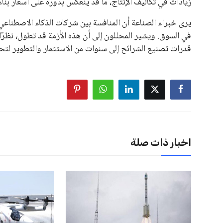
بسبب التوسع المستمر في البطولات الدولية وأثر ذلك على الج
الإسباني، خافيير تيباس، إلى تنحّي إنفانتينو، معتبراً أن سي
على الرغم من هذه الانتقادات، تشير التوقعات إلى أن إنفانتين
منافس قوي يتمتع بإجماع داخل الأسرة الكروية الدولية. هذا يع
اخبار ذات صلة