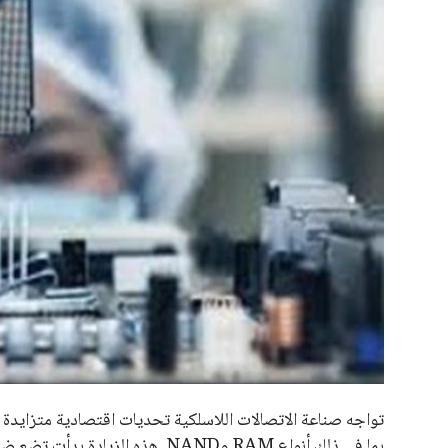
علوم وتكنولوجيا
عمر إبراهيم
منذ 17 أيام
المرأة والجمال
حوادث
محافظات