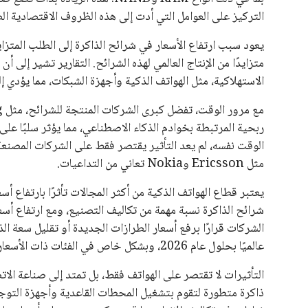
يبدو أن السويسري جياني إنفانتينو في طريقه للاحتفاظ بمنصبه
المقررة عام 2027، ويجعله المرشح الأكثر حظًا حتى الآن.
هذا الدعم الواسع يأتي على الرغم من الانتقادات التي وجهت لإ
في السباق الانتخابي، ولم تتمكن الأصوات المعارضة من التوصل
نوفمبر المقبل.
يعتمد إنفانتينو على قاعدة دعم قوية من الاتحادات القارية المخ
غالبية اتحادات أمريكا الجنوبية والكونكاكاف. وقد ساهمت مجمو
الاتحادات، فضلاً عن رفع عدد الفرق المشاركة في كأس العالم
على الجانب الآخر، تتركز المعارضة بشكل ملحوظ داخل القارة ا