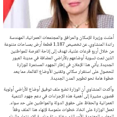
علوم وتكنولوجيا
المرأة والجمال
حوادث
أعلنت وزيرة الإسكان والمرافق والمجتمعات العمرانية، المهندسة
راندة المنشاوي، عن تخصيص 1.187 قطعة أرض بمساحات متنوعة
محافظات
من خلال أربع قرعات علنية، تهدف إلى إتاحة الفرصة للمواطنين
الذين تمت تسوية أوضاعهم بالأراضي المضافة في مدينة العبور
الجديدة. يأتي هذا الإعلان في إطار الجهود المستمرة للوزارة
للحصول على استقرار سكاني وتقنين الأوضاع القائمة، مما يعد
خطوة هامة نحو تطوير المدن الجديدة.
وأكدت المنشاوي أن الوزارة تضع ملف توفيق أوضاع الأراضي أولوية
قصوى، مشيرة إلى أهمية هذه الإجراءات في دعم جهود التنمية
العمرانية والحفاظ على حقوق الدولة والمواطنين على حد سواء.
تعمل الوزارة على اتخاذ خطوات ملموسة لإنهاء هذا الملف وفقاً
للمعايير المعتمدة، الأمر الذي يخلق بيئة مناسبة للاستثمار والبناء.