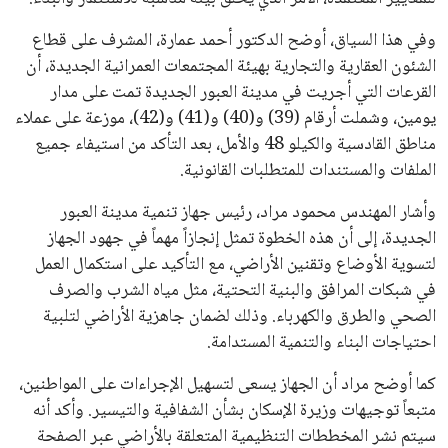
وفي هذا السياق، أوضح الدكتور أحمد عمارة، المشرف على قطاع
الشئون العقارية والتجارية بهيئة المجتمعات العمرانية الجديدة، أن
القرعات التي أجريت في مدينة العبور الجديدة تمت على مدار
يومين، وشملت أرقام (39) و(40) و(41) و(42)، موزعة على عملاء
مناطق القادسية والكيلو 48 والأمل، بعد التأكد من استيفاء جميع
الملفات والمستندات للمتطلبات القانونية.
وأشار المهندس محمود مراد، رئيس جهاز تنمية مدينة العبور
الجديدة، إلى أن هذه الخطوة تمثل إنجازاً مهماً في جهود الجهاز
لتسوية الأوضاع وتقنين الأراضي، مع التأكيد على استكمال العمل
في شبكات المرافق والبنية التحتية، مثل مياه الشرب والصرف
الصحي والطرق والكهرباء. وذلك لضمان جاهزية الأراضي لتلبية
احتياجات البناء والتنمية المستدامة.
كما أوضح مراد أن الجهاز يسعى لتسهيل الإجراءات على المواطنين،
متبعاً توجيهات وزيرة الإسكان بشأن الشفافية والتيسير. وأكد أنه
سيتم نشر المخططات التنظيمية المتعلقة بالأراضي عبر الصفحة