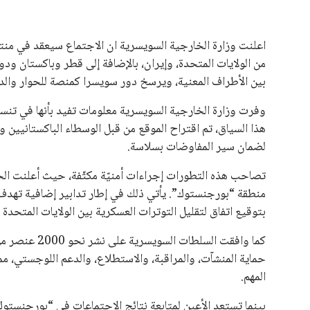
يبدو أن السويسري جياني إنفانتينو في طريقه للاحتفاظ بمنصبه
المقررة عام 2027، ويجعله المرشح الأكثر حظًا حتى الآن.
هذا الدعم الواسع يأتي على الرغم من الانتقادات التي وجهت لإ
في السباق الانتخابي، ولم تتمكن الأصوات المعارضة من التوصل
نوفمبر المقبل.
يعتمد إنفانتينو على قاعدة دعم قوية من الاتحادات القارية المخ
غالبية اتحادات أمريكا الجنوبية والكونكاكاف. وقد ساهمت مجمو
الاتحادات، فضلاً عن رفع عدد الفرق المشاركة في كأس العالم
على الجانب الآخر، تتركز المعارضة بشكل ملحوظ داخل القارة ا
بسبب التوسع المستمر في البطولات الدولية وأثر ذلك على الج
الإسباني، خافيير تيباس، إلى تنحّي إنفانتينو، معتبراً أن سي
على الرغم من هذه الانتقادات، تشير التوقعات إلى أن إنفانتين