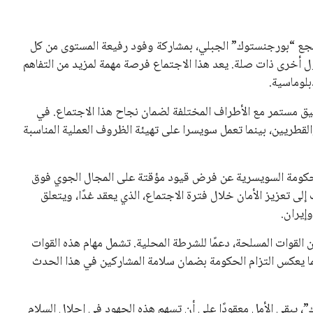
 كرئيس للاتحاد الدولي لكرة القدم “فيفا” لفترة رابعة، بعد أن
حصل على تأييد واسع من أكثر من 200 اتحاد وطني من أصل 211 في الجمعية العمومية. مما يعزز فرصته للفوز في الانتخابات
نفانتينو في الآونة الأخيرة. حتى الآن، لم يتقدم أي مرشح منافس
 إلى اسم يوازن موقف إنفانتينو، قبل انتهاء فترة الترشح في
تلفة، بما في ذلك الاتحاد الأفريقي والآسيوي، بالإضافة إلى دعم
عة من القرارات التي اتخذها في زيادة الموارد المالية لهذه
، وإطلاق بطولات دولية جديدة تحت مظلة “فيفا”.
لأوروبية، حيث ارتفعت حدة الانتقادات الموجهة إلى إنفانتينو
دول الزمني للمسابقات المحلية. وقد دعا رئيس رابطة الدوري
اساته تضر بصناعة كرة القدم وتزيد من ضغوط المباريات.
و يمتلك فرصًا كبيرة للفوز بولاية جديدة، خصوصًا في ظل غياب