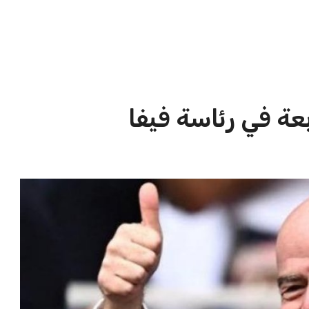
الاخبار الشائعة
ا
إنفانتينو يخطو نحو ولاية رابعة في
ا
رئاسة فيفا
ا
عمر إبراهيم
22 يوليو 2026
مستثمر هندي بريطاني يسعى لامتلاك
حصة في نادي ليفربول الرياضي
عمر إبراهيم
22 يوليو 2026