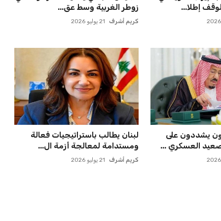
في مفاجأة سانحة للجماهير
عمر إبراهيم
22 يوليو 2026
 مسقط رأسه في
مستثمر هندي بريطاني يسعى
ء بعد الهزيم...
لامتلاك حصة في نادي ليفربول ال...
عمر إبراهيم
22 يوليو 2026