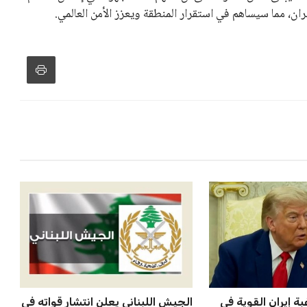
زز من فرص استمراره في قيادة “فيفا” حتى عام 2031.
مالك تصل إلى فيفا
الأهلي يخطط للاحتفاظ بكريم فؤاد