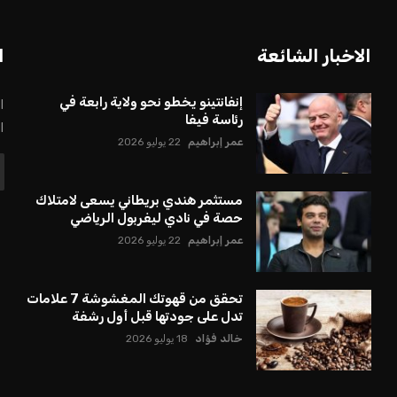
الاخبار الشائعة
ا
إنفانتينو يخطو نحو ولاية رابعة في
ا
رئاسة فيفا
ا
عمر إبراهيم
22 يوليو 2026
مستثمر هندي بريطاني يسعى لامتلاك
حصة في نادي ليفربول الرياضي
عمر إبراهيم
22 يوليو 2026
تحقق من قهوتك المغشوشة 7 علامات
تدل على جودتها قبل أول رشفة
خالد فؤاد
18 يوليو 2026