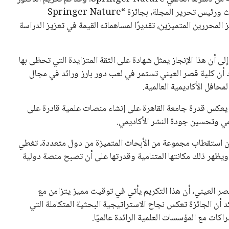
عبد المجيد قاسم، وكيل الكلية لشئون الدراسات العليا والبحوث ورئيس تحرير المجلة، بجائزة “Springer Nature
 إطار برنامج لجوائز المحررين المتميزين، تقديرًا لمساهماته القيمة في تعزيز الدراسة
ى أن هذا الإنجاز يمثل شهادة على الثقة المتزايدة التي تحظى بها
كد أن كلية قصر العيني تستمر في لعب دور بارز ورائد في مجال
حافل الأكاديمية العالمية.
ل يعكس قدرة جامعة القاهرة على إنشاء منصات علمية قادرة على
مي وتحسين جودة النشر الأكاديمي.
ذ ذلك الحين تمكنت من استقطاب مجموعة من الأبحاث المتميزة من دول متعددة، تغطي
ويظهر ذلك مكانتها المتنامية وقدرتها على أن تصبح منصة دولية
 العيني، أن هذا التكريم يأتي في توقيت مميز يتزامن مع
ر 200 عام على تأسيسها. وأكد أن الجائزة تعكس نجاح الاستراتيجية البحثية المتكاملة التي
اكات مع المؤسسات العلمية الرائدة عالميًا.