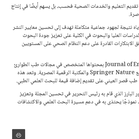
 تقديم التعليم والخدمات الصحية فحسب، بل يسهم أيضًا في إنتاج
صرة.
 إياه نتيجة لجهود جماعية متكاملة تهدف إلى تحسين معايير النشر
لدراسات العليا والبحوث في الكلية على تعزيز جودة البحوث
فق الابتكارات القادرة على دعم النظام الصحي على المستويين
تتميز Journal of Emergency and Disaster Medicine (JEDM) بمحتواها المتخصص في مجالات طب الطوارئ
وطب الكوارث وإدارة الأزمات الصحية، حيث تصدر بالتعاون مع Springer Nature والمكتبة الرقمية المصرية. وتعد هذه
ية طب قصر العيني على تقديم إضافة قيمة للبحث العلمي الطبي.
الة التكريم الصادرة عن Springer Nature بالدور البارز الذي قام به رئيس التحرير في تحسين المجلة وتعزيز
د نموذجًا يحتذى به في دعم مسيرة البحث العلمي والاكتشافات