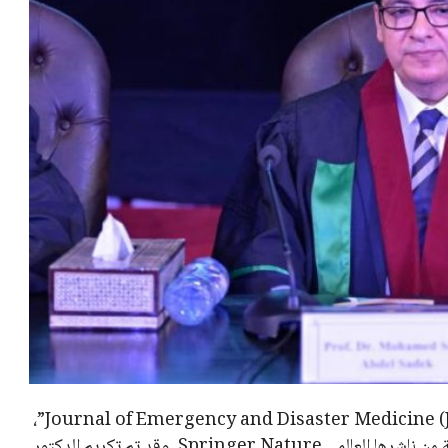
أعلنت جامعة القاهرة عن فوز المجلة العلمية الدولية “Journal of Emergency and Disaster Medicine (JEDM)”،
التي تصدر عن كلية طب قصر العيني، بإحدى الجوائز المرموقة من ناشرها العالمي Springer Nature. وقد تم تكريم الدكتور