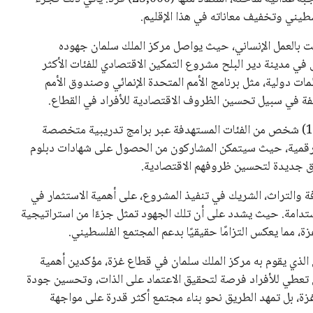
 كرئيس للاتحاد الدولي لكرة القدم “فيفا” لفترة رابعة، بعد أن
حصل على تأييد واسع من أكثر من 200 اتحاد وطني من أصل 211 في الجمعية العمومية. مما يعزز فرصته للفوز في الانتخابات
نفانتينو في الآونة الأخيرة. حتى الآن، لم يتقدم أي مرشح منافس
 إلى اسم يوازن موقف إنفانتينو، قبل انتهاء فترة الترشح في
تلفة، بما في ذلك الاتحاد الأفريقي والآسيوي، بالإضافة إلى دعم
عة من القرارات التي اتخذها في زيادة الموارد المالية لهذه
، وإطلاق بطولات دولية جديدة تحت مظلة “فيفا”.
لأوروبية، حيث ارتفعت حدة الانتقادات الموجهة إلى إنفانتينو