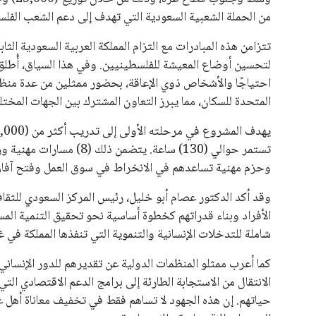
يبدو أن السويسري جياني إنفانتينو في طريقه للاحتفاظ بمنصبه
المقررة عام 2027، ويجعله المرشح الأكثر حظًا حتى الآن.
هذا الدعم الواسع يأتي على الرغم من الانتقادات التي وجهت لإ
في السباق الانتخابي، ولم تتمكن الأصوات المعارضة من التوصل
نوفمبر المقبل.
يعتمد إنفانتينو على قاعدة دعم قوية من الاتحادات القارية المخ
غالبية اتحادات أمريكا الجنوبية والكونكاكاف. وقد ساهمت مجمو
الاتحادات، فضلاً عن رفع عدد الفرق المشاركة في كأس العالم
على الجانب الآخر، تتركز المعارضة بشكل ملحوظ داخل القارة ا