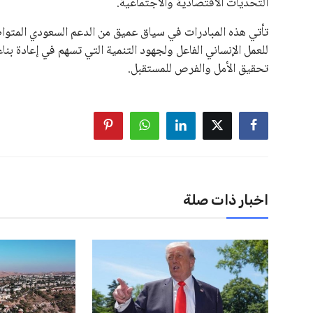
بسبب التوسع المستمر في البطولات الدولية وأثر ذلك على الج
الإسباني، خافيير تيباس، إلى تنحّي إنفانتينو، معتبراً أن سي
على الرغم من هذه الانتقادات، تشير التوقعات إلى أن إنفانتين
منافس قوي يتمتع بإجماع داخل الأسرة الكروية الدولية. هذا يع
اخبار ذات صلة