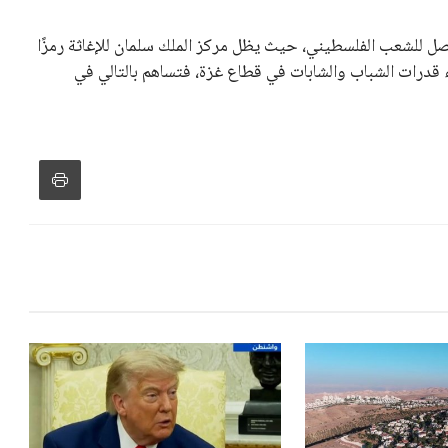
دول الزمني للمسابقات المحلية. وقد دعا رئيس رابطة الدوري
اساته تضر بصناعة كرة القدم وتزيد من ضغوط المباريات.
و يمتلك فرصًا كبيرة للفوز بولاية جديدة، خصوصًا في ظل غياب
زز من فرص استمراره في قيادة “فيفا” حتى عام 2031.