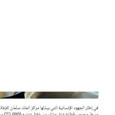
علوم وتكنولوجيا
عمر إبراهيم
منذ 17 أيام
المرأة والجمال
حوادث
محافظات