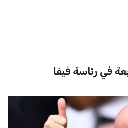
الاخبار الشائعة
ا
إنفانتينو يخطو نحو ولاية رابعة في
ا
رئاسة فيفا
ا
عمر إبراهيم
22 يوليو 2026
مستثمر هندي بريطاني يسعى لامتلاك
حصة في نادي ليفربول الرياضي