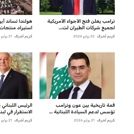
إسبانيا تتصدر من جديد والمغرب
مورينيو يتخذ قرا
يحقق إنجازًا تاريخيًا
مستقبل جونزالو 
عمر إبراهيم
21 يوليو 2026
عمر إبراهيم
21 يوليو 2026
مصر تنطلق في رحلة أمم إفريقيا
ميسي يعود إلى
بقيادة حسام حسن في أول تح...
روساريو للاسترخا
عمر إبراهيم
21 يوليو 2026
عمر إبراهيم
21 يوليو 2026