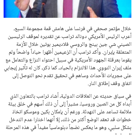
علوم وتكنولوجيا
المرأة والجمال
خلال مؤتمر صحفي في فرنسا على هامش قمة مجموعة السبع،
أعرب الرئيس الأمريكي دونالد ترامب عن تقديره لموقف الرئيسين
حوادث
الصيني شي جين بينج والروسي فلاديمير بوتين خلال الأزمة
المتعلقة بإيران. وأكد ترامب أن الزعيمين أظهرا حياداً واضحاً ولم
محافظات
يقوما بعرقلة الجهود الأمريكية في سبيل احتواء النزاع والتعامل مع
ملف إيران النووي. هذا الالتزام بالحياد، كما ذكر، كان له تأثير إيجابي
على مجريات الأحداث وساهم في تحقيق تقدم نحو التوصل إلى
اتفاق وقف إطلاق النار.
في سياق حديثه عن العلاقات الدولية، أشاد ترامب بالتعاون الذي
أبداه كل من الصين وروسيا، مشيراً إلى أن ذلك أسهم في خلق بيئة
ملائمة تساعد على التهدئة. ورغم أن بإمكان بكين وموسكو اتخاذ
خطوات قد تعقد الوضع أكثر من ذلك، إلا أنهما اختارا عدم التدخل
بشكل سلبي، وهو ما يعكس نضجاً دبلوماسياً مفيداً في هذه المرحلة