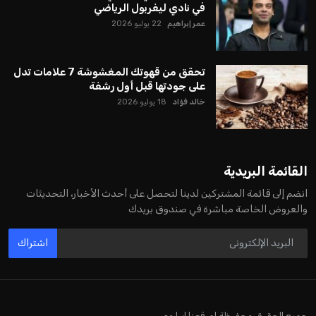
يبدو أن السويسري جياني إنفانتينو في طريقه للاحتفاظ بمنصبه
كرئيس للاتحاد الدولي لكرة القدم “فيفا” لفترة رابعة، بعد أن حصل
على تأييد واسع من أكثر من 200 اتحاد وطني من أصل 211 في
الجمعية العمومية. مما يعزز فرصته للفوز في الانتخابات المقررة عام
2027، ويجعله المرشح الأكثر حظًا حتى الآن.
هذا الدعم الواسع يأتي على الرغم من الانتقادات التي وجهت
لإنفانتينو في الآونة الأخيرة. حتى الآن، لم يتقدم أي مرشح منافس
في السباق الانتخابي، ولم تتمكن الأصوات المعارضة من التوصل إلى
اسم يوازن موقف إنفانتينو، قبل انتهاء فترة الترشح في نوفمبر
المقبل.
يعتمد إنفانتينو على قاعدة دعم قوية من الاتحادات القارية المختلفة،
بما في ذلك الاتحاد الأفريقي والآسيوي، بالإضافة إلى دعم غالبية
اتحادات أمريكا الجنوبية والكونكاكاف. وقد ساهمت مجموعة من
القرارات التي اتخذها في زيادة الموارد المالية لهذه الاتحادات، فضلاً