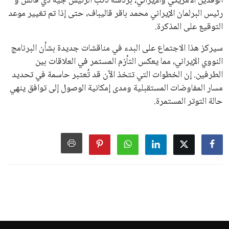
الوفدين الأمريكي والإيراني، برئاسة نائب الرئيس جيه دي فانس و
رئيس البرلمان الإيراني محمد باقر قاليباف، حتى إذا تم تغيير موعد
التوقيع على المذكرة.
سيركز هذا الاجتماع على البدء في مناقشات جديدة بشأن البرنامج
النووي الإيراني، مما يعكس التأزم المستمر في العلاقات بين
الطرفين. إن الخطوات التي تتخذ الآن قد تُعتبر حاسمة في تحديد
مسار المفاوضات المستقبلية ومدى إمكانية الوصول إلى توافق ينهي
حالة التوتر المستمرة.