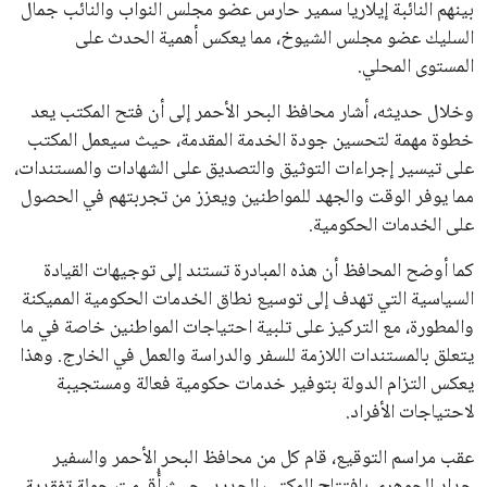
بينهم النائبة إيلاريا سمير حارس عضو مجلس النواب والنائب جمال
السليك عضو مجلس الشيوخ، مما يعكس أهمية الحدث على
المستوى المحلي.
وخلال حديثه، أشار محافظ البحر الأحمر إلى أن فتح المكتب يعد
خطوة مهمة لتحسين جودة الخدمة المقدمة، حيث سيعمل المكتب
على تيسير إجراءات التوثيق والتصديق على الشهادات والمستندات،
مما يوفر الوقت والجهد للمواطنين ويعزز من تجربتهم في الحصول
على الخدمات الحكومية.
كما أوضح المحافظ أن هذه المبادرة تستند إلى توجيهات القيادة
السياسية التي تهدف إلى توسيع نطاق الخدمات الحكومية المميكنة
والمطورة، مع التركيز على تلبية احتياجات المواطنين خاصة في ما
يتعلق بالمستندات اللازمة للسفر والدراسة والعمل في الخارج. وهذا
يعكس التزام الدولة بتوفير خدمات حكومية فعالة ومستجيبة
لاحتياجات الأفراد.
عقب مراسم التوقيع، قام كل من محافظ البحر الأحمر والسفير