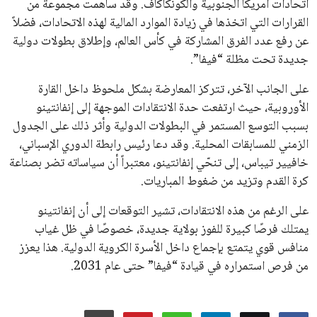
اتحادات أمريكا الجنوبية والكونكاكاف. وقد ساهمت مجموعة من
القرارات التي اتخذها في زيادة الموارد المالية لهذه الاتحادات، فضلاً
عن رفع عدد الفرق المشاركة في كأس العالم، وإطلاق بطولات دولية
جديدة تحت مظلة “فيفا”.
على الجانب الآخر، تتركز المعارضة بشكل ملحوظ داخل القارة
الأوروبية، حيث ارتفعت حدة الانتقادات الموجهة إلى إنفانتينو
بسبب التوسع المستمر في البطولات الدولية وأثر ذلك على الجدول
الزمني للمسابقات المحلية. وقد دعا رئيس رابطة الدوري الإسباني،
خافيير تيباس، إلى تنحّي إنفانتينو، معتبراً أن سياساته تضر بصناعة
كرة القدم وتزيد من ضغوط المباريات.
على الرغم من هذه الانتقادات، تشير التوقعات إلى أن إنفانتينو
يمتلك فرصًا كبيرة للفوز بولاية جديدة، خصوصًا في ظل غياب
منافس قوي يتمتع بإجماع داخل الأسرة الكروية الدولية. هذا يعزز
من فرص استمراره في قيادة “فيفا” حتى عام 2031.