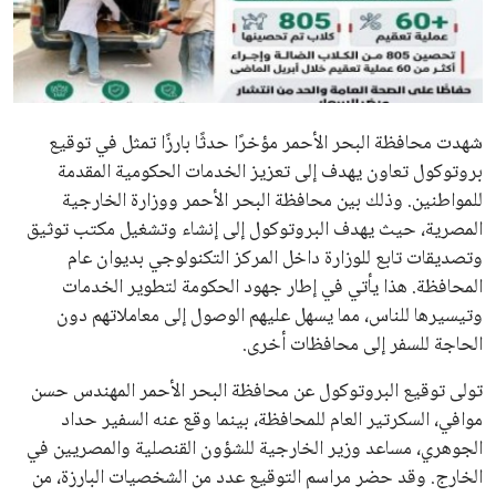
علوم وتكنولوجيا
المرأة والجمال
حوادث
شهدت محافظة البحر الأحمر مؤخرًا حدثًا بارزًا تمثل في توقيع
بروتوكول تعاون يهدف إلى تعزيز الخدمات الحكومية المقدمة
محافظات
للمواطنين. وذلك بين محافظة البحر الأحمر ووزارة الخارجية
المصرية، حيث يهدف البروتوكول إلى إنشاء وتشغيل مكتب توثيق
وتصديقات تابع للوزارة داخل المركز التكنولوجي بديوان عام
المحافظة. هذا يأتي في إطار جهود الحكومة لتطوير الخدمات
وتيسيرها للناس، مما يسهل عليهم الوصول إلى معاملاتهم دون
الحاجة للسفر إلى محافظات أخرى.
تولى توقيع البروتوكول عن محافظة البحر الأحمر المهندس حسن
موافي، السكرتير العام للمحافظة، بينما وقع عنه السفير حداد
الجوهري، مساعد وزير الخارجية للشؤون القنصلية والمصريين في
الخارج. وقد حضر مراسم التوقيع عدد من الشخصيات البارزة، من