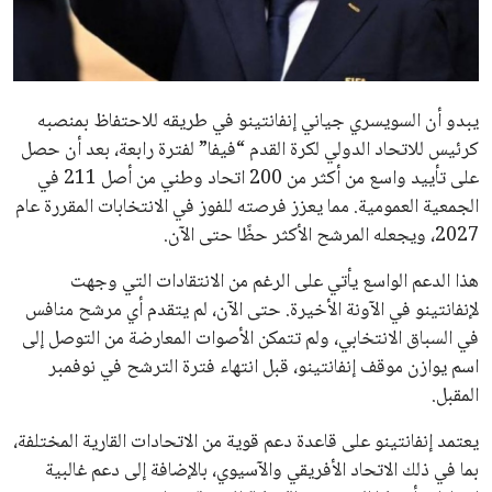
يبدو أن السويسري جياني إنفانتينو في طريقه للاحتفاظ بمنصبه
كرئيس للاتحاد الدولي لكرة القدم “فيفا” لفترة رابعة، بعد أن حصل
على تأييد واسع من أكثر من 200 اتحاد وطني من أصل 211 في
الجمعية العمومية. مما يعزز فرصته للفوز في الانتخابات المقررة عام
2027، ويجعله المرشح الأكثر حظًا حتى الآن.
هذا الدعم الواسع يأتي على الرغم من الانتقادات التي وجهت
لإنفانتينو في الآونة الأخيرة. حتى الآن، لم يتقدم أي مرشح منافس
في السباق الانتخابي، ولم تتمكن الأصوات المعارضة من التوصل إلى
اسم يوازن موقف إنفانتينو، قبل انتهاء فترة الترشح في نوفمبر
المقبل.
يعتمد إنفانتينو على قاعدة دعم قوية من الاتحادات القارية المختلفة،
بما في ذلك الاتحاد الأفريقي والآسيوي، بالإضافة إلى دعم غالبية