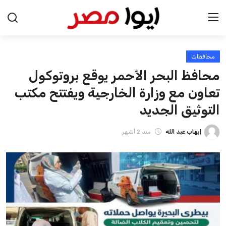
محافظات
الرئيسية
محافظ البحر الأحمر يوقع بروتوكول
اخبار مصر
تعاون مع وزارة الخارجية ويفتتح مكتب
التوثيق الجديد
عرب وعالم
إيهاب عبد الله
منذ 2 أشهر
اقتصاد
اخبار الرياضة
منوعات
فن وثقافة