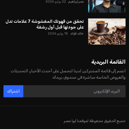
يبدو أن السويسري جياني إنفانتينو في طريقه للاحتفاظ بمنصبه
كرئيس للاتحاد الدولي لكرة القدم “فيفا” لفترة رابعة، بعد أن حصل
على تأييد واسع من أكثر من 200 اتحاد وطني من أصل 211 في
الجمعية العمومية. مما يعزز فرصته للفوز في الانتخابات المقررة عام
2027، ويجعله المرشح الأكثر حظًا حتى الآن.
هذا الدعم الواسع يأتي على الرغم من الانتقادات التي وجهت
لإنفانتينو في الآونة الأخيرة. حتى الآن، لم يتقدم أي مرشح منافس
في السباق الانتخابي، ولم تتمكن الأصوات المعارضة من التوصل إلى
اسم يوازن موقف إنفانتينو، قبل انتهاء فترة الترشح في نوفمبر
المقبل.
يعتمد إنفانتينو على قاعدة دعم قوية من الاتحادات القارية المختلفة،
بما في ذلك الاتحاد الأفريقي والآسيوي، بالإضافة إلى دعم غالبية
اتحادات أمريكا الجنوبية والكونكاكاف. وقد ساهمت مجموعة من
القرارات التي اتخذها في زيادة الموارد المالية لهذه الاتحادات، فضلاً
عن رفع عدد الفرق المشاركة في كأس العالم، وإطلاق بطولات دولية