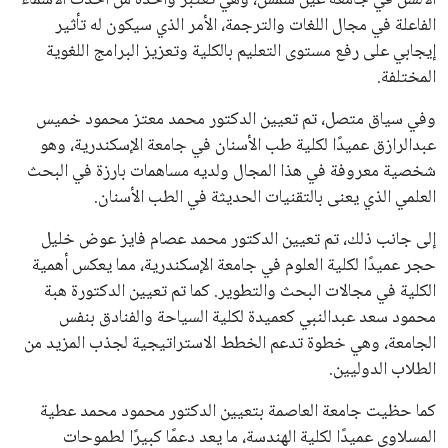
الألسن في جامعة عين شمس، وهي تعتبر واحدة من أحدث الأسماء
الفاعلة في مجال اللغات والترجمة، الأمر الذي سيكون له تأثير
إيجابي على رفع مستوى التعليم بالكلية وتعزيز البرامج اللغوية
المختلفة.
وفي سياق متصل، تم تعيين الدكتور محمد معتز محمود خميس
عبدالرازق عميدًا لكلية طب الأسنان في جامعة الإسكندرية، وهو
شخصية معروفة في هذا المجال ولديه مساهمات بارزة في البحث
العلمي الذي يعنى بالتقنيات الحديثة في الطب الأسنان.
إلى جانب ذلك، تم تعيين الدكتور محمد عصام فايز عوض خليل
حجر عميدًا لكلية العلوم في جامعة الإسكندرية، مما يعكس أهمية
الكلية في مجالات البحث والتطوير. كما تم تعيين الدكتورة هبة
محمود سعد عبدالنبي كعميدة لكلية السياحة والفنادق بنفس
الجامعة، وهي خطوة تدعم الخطط الاستراتيجية لجذب المزيد من
الطلاب الدوليين.
كما حظيت جامعة العاصمة بتعيين الدكتور محمود محمد عطية
المسلاوي عميدًا لكلية الهندسة، ما يعد دعمًا كبيرًا لطموحات