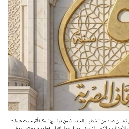
 عن تعيين عدد من الخطباء الجدد ضمن برنامج المكافأة، حيث شملت
من وزارات الأوقاف والأزهر الشريف. يمثل هذا القرار خطوة هامة تستهدف