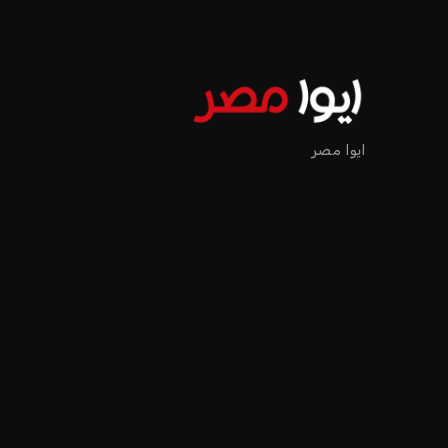
اخبار الرياضة
إنفانتينو يخطو نحو ولاية را
عمر إبراهيم
منذ 17 أيام