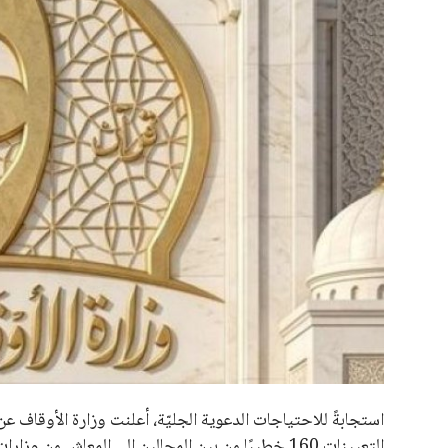
علوم وتكنولوجيا
المرأة والجمال
حوادث
محافظات
استجابةً للاحتياجات الدعوية الجليّة، أعلنت وزارة الأوقاف
التعيينات 160 خطيبًا من بين المحالين إلى المعاش 