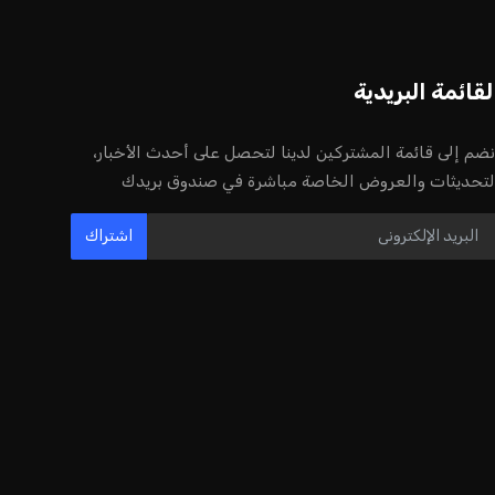
أخر الأخبار
إنفانتينو يخطو نحو ولاية رابعة في رئاسة
فيفا
عمر إبراهيم
22 يوليو 2026
مستثمر هندي بريطاني يسعى لامتلاك
حصة في نادي ليفربول الرياضي
عمر إبراهيم
22 يوليو 2026
بريطانيا تعلن دعمها لاستخدام أمريكا
قواعدها العسكرية لتنفيذ ضربات ضد
إيران
كريم أشرف
22 يوليو 2026
خروج ألمانيا يشكل خطرًا على التسويق