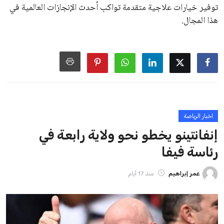
منافس قوي يتمتع بإجماع داخل الأسرة الكروية الدولية. هذا يعزز
من فرص استمراره في قيادة “فيفا” حتى عام 2031.
ايوا مصر