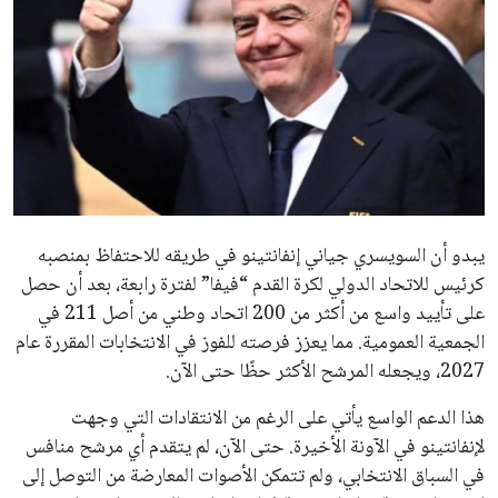
الاخبار الشائعة
إنفانتينو يخطو نحو ولاية رابعة في رئاسة فيفا
عمر إبراهيم
22 يوليو 2026
مستثمر هندي بريطاني يسعى لامتلاك حصة
في نادي ليفربول الرياضي
عمر إبراهيم
22 يوليو 2026
تحقق من قهوتك المغشوشة 7 علامات تدل
على جودتها قبل أول رشفة
خالد فؤاد
18 يوليو 2026
القائمة البريدية