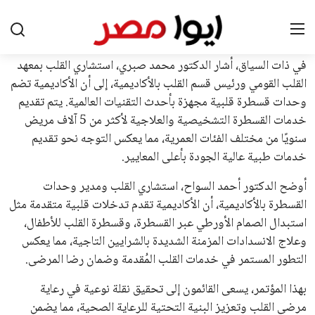
اسم يوازن موقف إنفانتينو، قبل انتهاء فترة الترشح في نوفمبر
المقبل.
يعتمد إنفانتينو على قاعدة دعم قوية من الاتحادات القارية المختلفة،
بما في ذلك الاتحاد الأفريقي والآسيوي، بالإضافة إلى دعم غالبية
اتحادات أمريكا الجنوبية والكونكاكاف. وقد ساهمت مجموعة من
القرارات التي اتخذها في زيادة الموارد المالية لهذه الاتحادات، فضلاً
عن رفع عدد الفرق المشاركة في كأس العالم، وإطلاق بطولات دولية
جديدة تحت مظلة “فيفا”.
على الجانب الآخر، تتركز المعارضة بشكل ملحوظ داخل القارة
الأوروبية، حيث ارتفعت حدة الانتقادات الموجهة إلى إنفانتينو
بسبب التوسع المستمر في البطولات الدولية وأثر ذلك على الجدول
الزمني للمسابقات المحلية. وقد دعا رئيس رابطة الدوري الإسباني،
خافيير تيباس، إلى تنحّي إنفانتينو، معتبراً أن سياساته تضر بصناعة
كرة القدم وتزيد من ضغوط المباريات.
على الرغم من هذه الانتقادات، تشير التوقعات إلى أن إنفانتينو
يمتلك فرصًا كبيرة للفوز بولاية جديدة، خصوصًا في ظل غياب