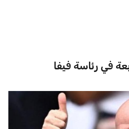
ريطاني يسعى
إدارة المغرب الفاسي تعلن تفاصيل
نادي ليفربول ال...
انتقال بنجديدة إلى النا...
عمر إبراهيم
21 يوليو 2026
الاخبار الشائعة
ا
إنفانتينو يخطو نحو ولاية رابعة في
ا
رئاسة فيفا
ا