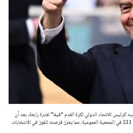
عمر إبراهيم
22 يوليو 2026
مستثمر هندي بريطاني يسعى لامتلاك
حصة في نادي ليفربول الرياضي
عمر إبراهيم
22 يوليو 2026
تحقق من قهوتك المغشوشة 7 علامات
تدل على جودتها قبل أول رشفة
خالد فؤاد
18 يوليو 2026